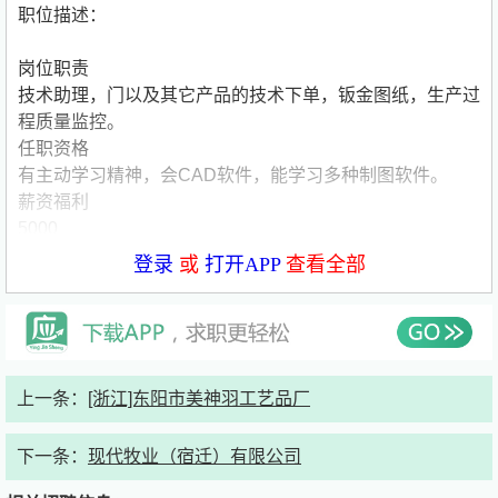
职位描述：
岗位职责
技术助理，门以及其它产品的技术下单，钣金图纸，生产过
程质量监控。
任职资格
有主动学习精神，会CAD软件，能学习多种制图软件。
薪资福利
5000
登录
或
打开APP
查看全部
联系方式：
联系人：鲍*
简历接收邮箱：6********@
qq.com
上一条：
[浙江]东阳市美神羽工艺品厂
公司介绍：
下一条：
现代牧业（宿迁）有限公司
希户门业（金华）有限公司，杭州希户门业科技有限公司全
资子公司。以是一个制造高端定制门的生产工厂。杭州希户