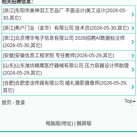
相关招聘信息：
门业科技有限公司是绿城，蓝城公司的库内单位。公司主要
[浙江]东阳市美神羽工艺品厂 平面设计|美工设计(2026-05-
产品为低密别墅的庭院门，门头，古建产品。是浙江省科技
30,其它)
型中小企业。
[浙江]希户门业（金华）有限公司 技术员(2026-05-30,其它)
公司基本信息
[浙江]北京博华电子信息有限公司 2026招聘AI数据标注师
(2026-05-30,其它)
希户门业（金华）有限公司
[安徽]安徽信息工程学院 专任教师(2026-05-29,其它)
单位行业：房屋建筑业
单位性质：其他企业（含民营企业等）
[山东]山东潍坊精鹰医疗器械有限公司 压力容器设计师助理
单位规模：少于50人
(2026-05-29,其它)
单位标签：环境好,年终奖,五险一金
[合肥]合肥壶涂传媒有限公司 婚礼摄影摄像师(2026-05-29,
其它)
申请职位：
jy***.cn[点击查看]
Top
首页
-
登录
电脑版
(
地址
)
|
触屏版