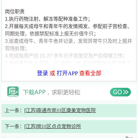
岗位职责
1.执行药物注射、解冻等配种准备工作；
2.开展每天成母牛和青年牛的发情揭发、参配前子宫检查、
同期处理，依据禁配标准上报无价值牛只；
3.巡查成母牛、青年牛舍并记录，发现异常牛只及时上报并
现场处理；
4.完成每周产后 21-27 天牛只子宫鉴定及产后保健工作；
5.组织青年牛 9 月龄、12 月龄、18 月龄称重及体高测量工
作；
登录
或
打开APP
查看全部
6.实施每月禁配牛只复查，按要求开展初检及三次复检；
7.协助转群、牛群调整工作；
8.参与安全、环保、职业健康相关的演练和培训；
9.移交医疗垃圾并完成入库；
维护部门辖区内现场卫生。
上一条：
[江苏]南通市崇川区康美宠物医院
任职资格
全日制【大专】以上，【畜牧兽医及相关】专业
下一条：
[江苏]崇川区点点宠物诊所
薪资福利
工作待遇：每天8小时，月休4天，免费吃住。基本工资+季