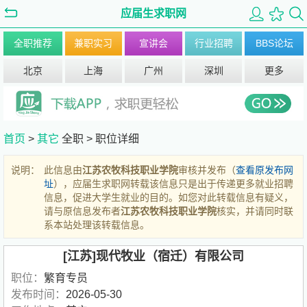
应届生求职网
全职推荐
兼职实习
宣讲会
行业招聘
BBS论坛
北京
上海
广州
深圳
更多
首页
>
其它
全职 >
职位详细
说明：
此信息由
江苏农牧科技职业学院
审核并发布（
查看原发布网
址
），应届生求职网转载该信息只是出于传递更多就业招聘
信息，促进大学生就业的目的。如您对此转载信息有疑义，
请与原信息发布者
江苏农牧科技职业学院
核实，并请同时联
系本站处理该转载信息。
[江苏]现代牧业（宿迁）有限公司
职位：
繁育专员
发布时间：
2026-05-30