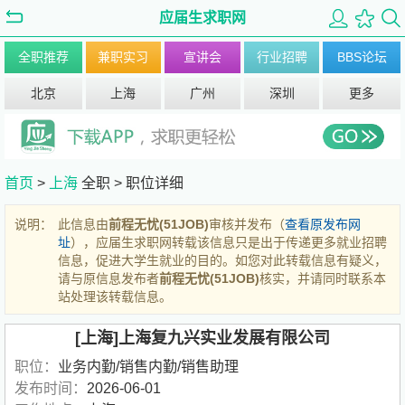
应届生求职网
全职推荐
兼职实习
宣讲会
行业招聘
BBS论坛
北京
上海
广州
深圳
更多
首页
>
上海
全职 >
职位详细
说明：
此信息由
前程无忧(51JOB)
审核并发布（
查看原发布网
址
），应届生求职网转载该信息只是出于传递更多就业招聘
信息，促进大学生就业的目的。如您对此转载信息有疑义，
请与原信息发布者
前程无忧(51JOB)
核实，并请同时联系本
站处理该转载信息。
[上海]上海复九兴实业发展有限公司
职位：
业务内勤/销售内勤/销售助理
发布时间：
2026-06-01