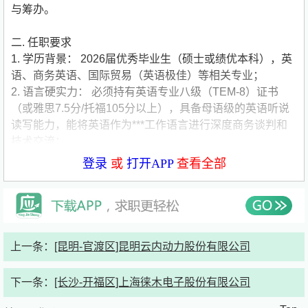
与筹办。
二. 任职要求
1. 学历背景： 2026届优秀毕业生（硕士或绩优本科），英
语、商务英语、国际贸易（英语极佳）等相关专业；
2. 语言硬实力： 必须持有英语专业八级（TEM-8）证书
（或雅思7.5分/托福105分以上），具备母语级的英语听说
读写能力，能将英语作为***工作语言进行深度商务谈判和
技术交流；
3. 综合核心素质： * 韧性与成就动机： 具备极强的抗压能
登录
或
打开APP
查看全部
力、自驱力与结果导向思维，渴望在国际化商业战场上证明
自己；
4. 敏锐的商业触觉： 具有优秀的沟通协调、商务谈判及人
际交往能力，善于捕捉客户痛点；
5. 快速学习与跨界能力： 能够迅速掌握公司产品知识（如
上一条：
[昆明-官渡区]昆明云内动力股份有限公司
汽车零部件、先进材料等技术背景），具备良好的数字化思
维与逻辑分析能力。
下一条：
[长沙-开福区]上海徕木电子股份有限公司
6. 其他加分项： * 有知名跨国企业海外市场/销售实习经验
者优先；有海外留学、海外交换生或大型国际赛事同声传译