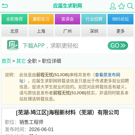
应届生求职网
全职推荐
兼职实习
宣讲会
行业招聘
BBS论坛
北京
上海
广州
深圳
更多
首页
>
其它
全职 >
职位详细
说明：
此信息由
前程无忧(51JOB)
审核并发布（
查看原发布网
址
），应届生求职网转载该信息只是出于传递更多就业招聘
信息，促进大学生就业的目的。如您对此转载信息有疑义，
请与原信息发布者
前程无忧(51JOB)
核实，并请同时联系本
站处理该转载信息。
[芜湖-鸠江区]海程新材料（芜湖）有限公司
职位：
销售工程师
发布时间：
2026-06-01