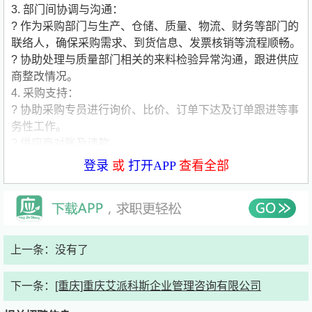
3. 部门间协调与沟通：
? 作为采购部门与生产、仓储、质量、物流、财务等部门的
联络人，确保采购需求、到货信息、发票核销等流程顺畅。
? 协助处理与质量部门相关的来料检验异常沟通，跟进供应
商整改情况。
4. 采购支持：
? 协助采购专员进行询价、比价、订单下达及订单跟进等事
务性工作。
? 供应商对账及请款。
? 参与供应商信息的维护与更新，包括资质文件的收集与有
登录
或
打开APP
查看全部
效期管理。
? 协助准备内部和外部审核所需的采购文件和资料。
5. 其他工作：
? 完成上级领导交办的其他临时性任务。
上一条：没有了
任职资格要求
教育背景：
下一条：
[重庆]重庆艾派科斯企业管理咨询有限公司
? 大专及以上学历，工业工程、行政管理、机械或相关专业
优先。