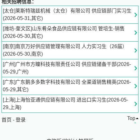
相关招聘信息：
工作经验：
[太仓]莱斯特瑞兹机械（太仓）有限公司 供应链部门实习生
? 1年以上相关岗位工作经验，优秀应届毕业生亦可考虑。
(2026-05-31,其它)
? 有制造业（尤其是离散制造或流程制造）工作经验者优
[潍坊-奎文区]山东肴朵食品供应链有限公司 管培生-销售
先。
(2026-05-30,其它)
技能要求：
? 办公软件精通： 熟练使用Microsoft Office套件，尤其是
[南京]南京万好供应链管理有限公司 人力实习生（26届）
Excel（必须掌握数据透视表、VLOOKUP等函数）、Word
(2026-05-30,南京)
和PPT。
[广州]广州市方瞳科技有限责任公司 供应链储备干部(2026-
? 沟通能力： 具备良好的口头和书面沟通能力，能够与不
05-29,广州)
同部门的同事有效协作。
? 细心与条理性： 工作细致认真，有极强的责任心，注重
[广东]广东鹅多多数字科技有限公司 全渠道销售精英(2026-
细节，能高效地处理多任务和文档管理工作。
05-29,其它)
? 学习能力： 有强烈的学习意愿，愿意努力学习本职工作
[上海]上海怡亚通供应链有限公司 进出口实习生(2026-05-
内的内容。
29,上海)
? 解决问题的能力： 能及时发现流程中的问题并及时向上
Top
级反馈，且有自己的想法尝试解决问题。
首页
-
登录
素质要求：
? 积极主动，有服务意识和团队合作精神。