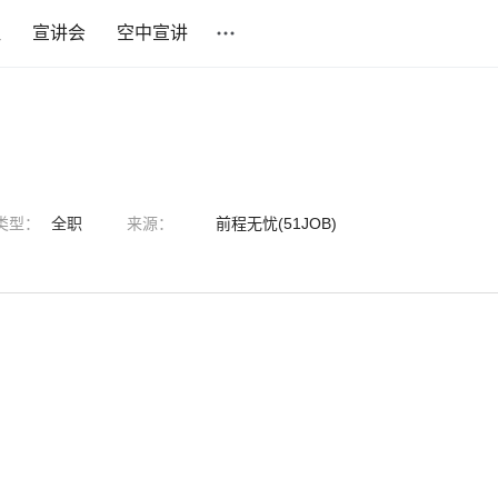
社
宣讲会
空中宣讲
类型：
全职
来源：
前程无忧(51JOB)