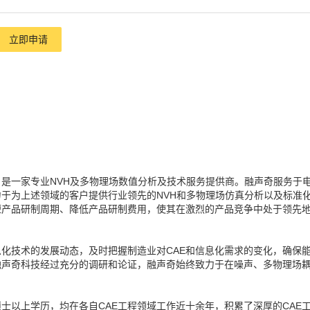
立即申请
）是一家专业NVH及多物理场数值分析及技术服务提供商。融声奇服务于
于为上述领域的客户提供行业领先的NVH和多物理场仿真分析以及标准
短产品研制周期、降低产品研制费用，使其在激烈的产品竞争中处于领先
息化技术的发展动态，及时把握制造业对CAE和信息化需求的变化，确保
融声奇科技经过充分的调研和论证，融声奇始终致力于在噪声、多物理场
士以上学历，均在各自CAE工程领域工作近十余年，积累了深厚的CAE