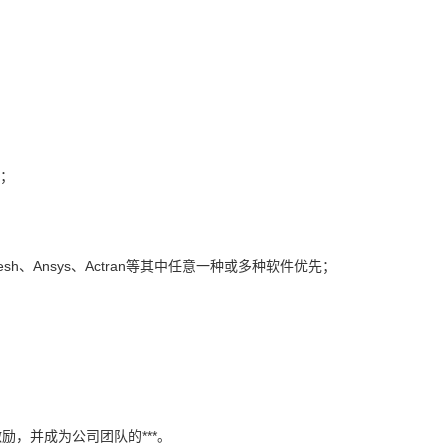
可；
mesh、Ansys、Actran等其中任意一种或多种软件优先；
，并成为公司团队的***。