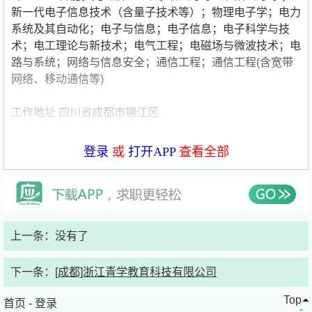
新一代电子信息技术（含量子技术等）；物理电子学；电力
系统及其自动化；电子与信息；电子信息；电子科学与技
术；电工理论与新技术；电气工程；电磁场与微波技术；电
路与系统；网络与信息安全；通信工程；通信工程(含宽带
网络、移动通信等)
工作地址 四川省成都市锦江区
职位要求 1. 学历专业：全日制重点大学在读硕士及以上研
登录
或
打开APP
查看全部
究生，电子科学与技术、电子信息及相关交叉学科；对学术
专著、科技期刊出版有浓厚兴趣。2. 职业素养：热爱学术
出版行业，工作踏实负责、细心严谨，具备良好的抗压能力
与团队协作意识，认同出版行业工作模式。3. 综合能力：
具备开阔的学科视野，能够敏锐捕捉学科前沿热点；拥有扎
上一条：没有了
实的文字功底，熟练掌握中英文读写，具备优秀的书面及口
头表达能力。4. 优先条件：有核心期刊论文发表经验、参
下一条：
[成都]浙江青学教育科技有限公司
与过专著编写/课题研究者优先；多次获得校级及以上奖学
金、有出版相关实习经历者优先。5. 其他要求：时间充
Top
首页
-
登录