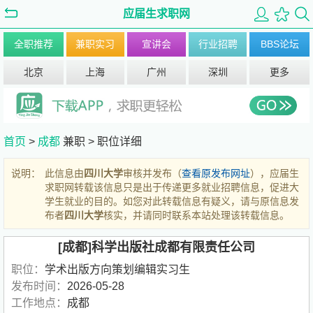
应届生求职网
全职推荐
兼职实习
宣讲会
行业招聘
BBS论坛
北京
上海
广州
深圳
更多
首页
>
成都
兼职 >
职位详细
说明：
此信息由
四川大学
审核并发布（
查看原发布网址
），应届生
求职网转载该信息只是出于传递更多就业招聘信息，促进大
学生就业的目的。如您对此转载信息有疑义，请与原信息发
布者
四川大学
核实，并请同时联系本站处理该转载信息。
[成都]科学出版社成都有限责任公司
职位：
学术出版方向策划编辑实习生
发布时间：
2026-05-28
工作地点：
成都