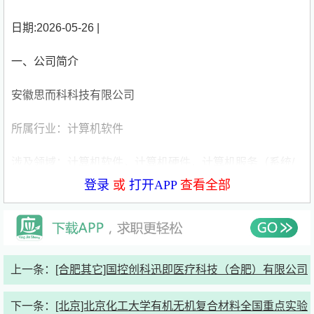
日期:2026-05-26 |
一、公司简介
安徽思而科科技有限公司
所属行业：计算机软件
涉及领域：计算机软件，计算机硬件，计算机服务（系统/
数据/维护/安全），互联网/电子商务，通信技术开发及应
登录
或
打开APP
查看全部
用，通信/电信设备、运营、增值服务，电子技术/半导体/集
成电路，批发/零售，其他
公司性质：民营企业
上一条：
[合肥其它]国控创科迅即医疗科技（合肥）有限公司
公司规模：1-49人
下一条：
[北京]北京化工大学有机无机复合材料全国重点实验
所在地址：安徽省合肥市长丰县双凤工业区梅冲支路北城世