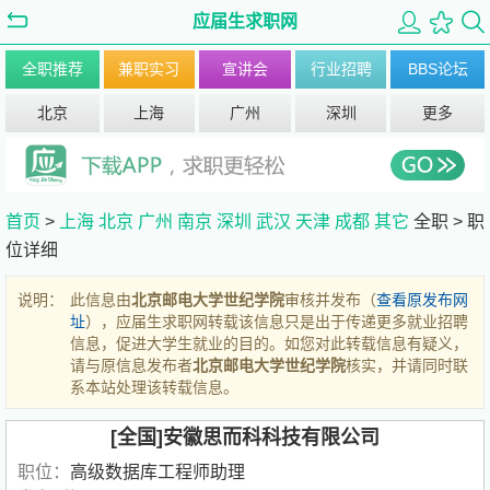
应届生求职网
全职推荐
兼职实习
宣讲会
行业招聘
BBS论坛
北京
上海
广州
深圳
更多
首页
>
上海
北京
广州
南京
深圳
武汉
天津
成都
其它
全职 >
职
位详细
说明：
此信息由
北京邮电大学世纪学院
审核并发布（
查看原发布网
址
），应届生求职网转载该信息只是出于传递更多就业招聘
信息，促进大学生就业的目的。如您对此转载信息有疑义，
请与原信息发布者
北京邮电大学世纪学院
核实，并请同时联
系本站处理该转载信息。
[全国]安徽思而科科技有限公司
职位：
高级数据库工程师助理