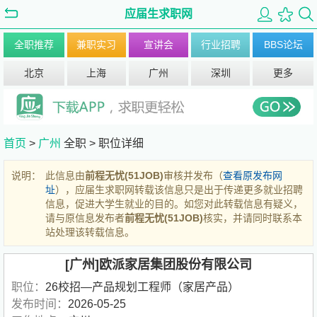
应届生求职网
全职推荐
兼职实习
宣讲会
行业招聘
BBS论坛
北京
上海
广州
深圳
更多
首页
>
广州
全职 >
职位详细
说明：
此信息由
前程无忧(51JOB)
审核并发布（
查看原发布网
址
），应届生求职网转载该信息只是出于传递更多就业招聘
信息，促进大学生就业的目的。如您对此转载信息有疑义，
请与原信息发布者
前程无忧(51JOB)
核实，并请同时联系本
站处理该转载信息。
[广州]欧派家居集团股份有限公司
职位：
26校招—产品规划工程师（家居产品）
发布时间：
2026-05-25