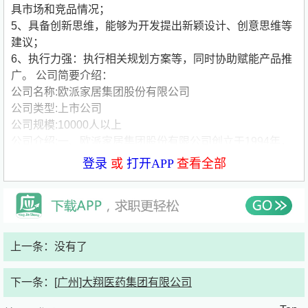
具市场和竞品情况；
5、具备创新思维，能够为开发提出新颖设计、创意思维等
建议；
6、执行力强：执行相关规划方案等，同时协助赋能产品推
广。
公司简要介绍：
公司名称:欧派家居集团股份有限公司
公司类型:上市公司
公司规模:10000人以上
公司介绍:一、欧派家居集团股份有限公司创立于1994年，
以整体橱柜为旗舰，整体衣柜、厨房电器、整体卫浴、现代
登录
或
打开APP
查看全部
木门、定制寝具、壁纸等产品为舰队，是国内综合性的现代
整体家居一体化服务供应商。迄今，欧派拥有广州、清远、
天津、无锡、成都占地超一百万平米的现代先进家居生产基
地，年产橱柜、衣柜、木门等家居产品超百万套，生产规模
雄霸亚洲。集团员工逾两万人，7000多家专营商场服务中
上一条：没有了
国和世界各地。
欧派于2013年建立博士后科研工作站和厨电实验室，组建
下一条：
[广州]大翔医药集团有限公司
300多人包括意大利、德国等专家在内的专业设计研发人才
团队，先后获得中国名牌产品、全国工商联橱柜专业委员会