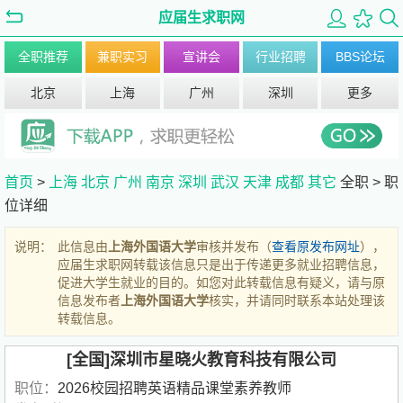
应届生求职网
全职推荐
兼职实习
宣讲会
行业招聘
BBS论坛
北京
上海
广州
深圳
更多
首页
>
上海
北京
广州
南京
深圳
武汉
天津
成都
其它
全职 >
职
位详细
说明：
此信息由
上海外国语大学
审核并发布（
查看原发布网址
），
应届生求职网转载该信息只是出于传递更多就业招聘信息，
促进大学生就业的目的。如您对此转载信息有疑义，请与原
信息发布者
上海外国语大学
核实，并请同时联系本站处理该
转载信息。
[全国]深圳市星晓火教育科技有限公司
职位：
2026校园招聘英语精品课堂素养教师