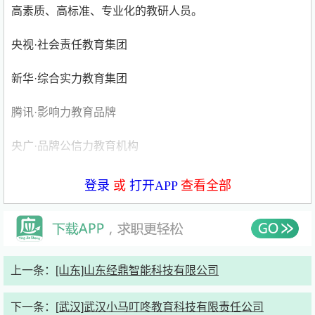
高素质、高标准、专业化的教研人员。
央视·社会责任教育集团
新华·综合实力教育集团
腾讯·影响力教育品牌
央广·品牌公信力教育机构
新华·中国最具综合实力教育集团
登录
或
打开APP
查看全部
星火教育深圳分公司是集团旗下发展速度最快的分支机构之
一，是深圳地区具有卓越影响力的教育品牌，拥有6大线下
学习中心，覆盖深圳核心教育市场。深圳分公司拥有雄厚的
师资力量以及业内一流的教研团队，教师100%来自重点大
上一条：
[山东]山东经鼎智能科技有限公司
学，汇聚清北名师。深圳分公司位于深圳市青少年活动中
心，地处CBD，交通便利，办公环境舒适优美。公司提供
下一条：
[武汉]武汉小马叮咚教育科技有限责任公司
顺畅的发展通道、丰富的员工福利。