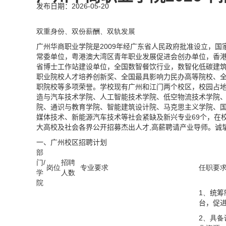
发布日期：2026-05-20
双重身份、双份薪酬、双轨发展
广州华商职业学院是2009年经广东省人民政府批准设立，
常委单位，粤港澳大湾区青年职业发展促进会创办单位，香港中
省博士工作站建设单位，全国数智餐饮行业，数智化低碳建
职业院校人才培养创新奖、全国最具影响力民办高等院校、
职院校等多项荣誉。学校现有广州和江门两个校区，校园占地
造与汽车技术学院、人工智能技术学院、低空物流技术学院
院、通识与教育学院、智能建筑设计院、马克思主义学院、
媒体技术、新能源汽车技术等社会紧缺及新兴专业6
9
个，在
大高校及社会各界公开招募杰出人才,高薪聘请产业导师。诚
一、广州校区招聘计划
部
门/
招聘
岗位
专业要求
任职要
学
人数
院
1、
统筹
台，促
2、具