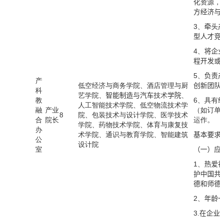
化资源
方经济
3、
牵头
型人才
4、
将企
程开发
5、
负责
产
低空经济与商务学院、酒店管理与厨
创新团
科
艺学院、
智能制造与汽车
技术
学院
、
教
6、具
人工智能技术学院、低空物流技术学
融
产业
（如订
8
院、包装技术与设计学院、医学技术
合
院长
运作。
学院、药物技术学院、体育与康复技
办
术学院、通识与教育学院、智能建筑
基本要
公
设计院
室
（一）
1、
热爱
护中国
德和师
2、
年龄
3.在企