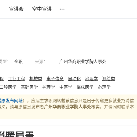
社
宣讲会
空中宣讲
类型：
全职
来源：
广州华商职业学院人事处
程
工业工程
机械类
电子信息
自动化
地理学
测绘类
口腔医学
基础医学
护理学
中医学
临床医学
心理学
看原发布网址
），应届生求职网转载该信息只是出于传递更多就业招聘信
疑义，请与原信息发布者
广州华商职业学院人事处
核实，并请同时联系本
招聘启事