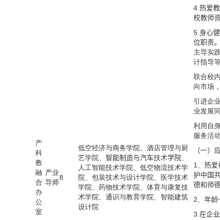
4.热爱
校教师
5.身心
位职责
主导实
计指导
联合校
向市场
引进企
业发展
利用自
服务活
产
低空经济与商务学院、酒店管理与厨
（一）
科
艺学院、
智能制造与汽车
技术
学院
、
教
1、
热爱
人工智能技术学院、低空物流技术学
融
产业
护中国
8
院、包装技术与设计学院、医学技术
合
导师
德和师
学院、药物技术学院、体育与康复技
办
术学院、通识与教育学院、智能建筑
2、
年龄
公
设计院
室
3.在企