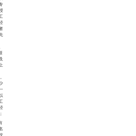
专
授
工
经
者
先
。
硕
及
上
，
少
一
以
工
经
；
有
名
饮