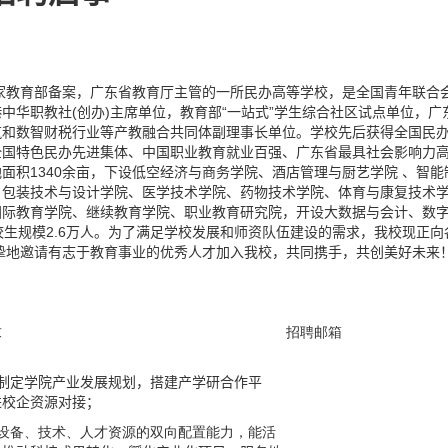
国家教育部备案，广东省教育厅主管的一所民办高等学校，是全国青年联合
华职教社(创办)主席单位，教育部“一站式”学生综合社区试点单位，广
筑和数智财税行业等产教融合共同体副理事长单位。学校先后获得全国民
全国特色民办先进集体、中国职业教育就业百强、广东省最具社会影响力
面积1340余亩，下设低空经济与商务学院、酒店管理与厨艺学院 、智能
、包装技术与设计学院、医学技术学院、药物技术学院、体育与康复技术
国际教育学院、继续教育学院、职业教育研究院，开设大数据与会计、数
校生规模2.6万人。为了满足学校发展和师资队伍建设的需求，我校现正向
挚地邀请有志于教育事业的优秀人才加入我校，共同携手，共创美好未来
求
招聘邮箱
制定学院产业发展规划，搭建产学研合作平
进校企资源对接；
备设备、技术、人才资源的双向配置能力，能活