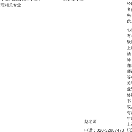
经
管理相关专业
者
先
虑
4.
有
级
上
酒
师
咖
师
等
关
业
格
书
或
有
年
赵老师
上
电话：020-32887473
职