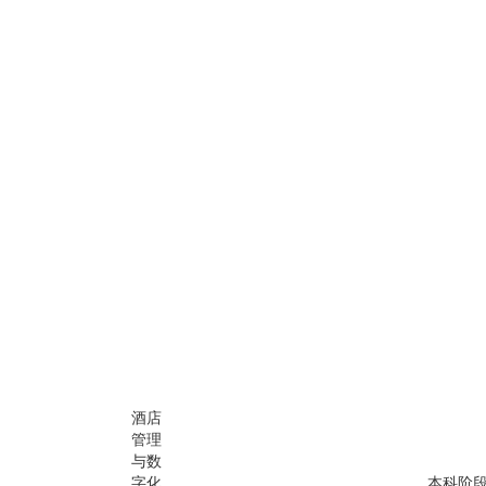
酒店
管理
与数
字化
本科阶