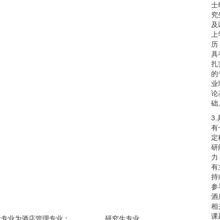
士
究
及
上
历
具
扎
的
业
论
础
3.
有
定
研
力
有
持
参
酒
相
课
段专业为酒店管理专业； 研究生专业