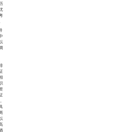
历
优
考
。
持
中
以
调
、
啡
证
相
职
资
证
，
具
两
以
高
酒