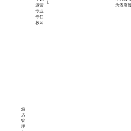
1
运营
为酒店
专业
专任
教师
酒
店
管
理