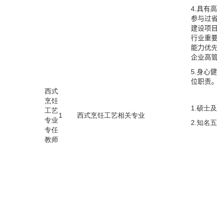
4.具有
参与过
建设项
行业重
能力
优
企业高
5.身心
位职责
西式
烹饪
1.
硕士及
工艺
1
西式烹饪工艺相关专业
专业
2.
知名五
专任
教师