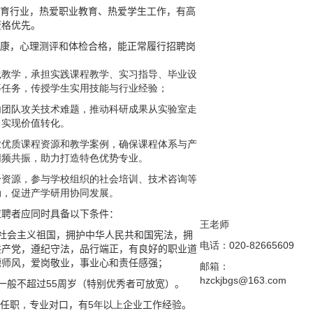
教育行业，热爱职业教育、热爱学生工作，有高
资格优先。
健康，心理测评和体检合格，能正常履行招聘岗
。
践教学，承担实践课程教学、实习指导、毕业设
等任务，传授学生实用技能与行业经验；
内团队攻关技术难题，推动科研成果从实验室走
，实现价值转化。
业优质课程资源和教学案例，确保课程体系与产
同频共振，助力打造特色优势专业。
身资源，参与学校组织的社会培训、技术咨询等
动，促进产学研用协同发展。
应聘者应同时具备以下条件：
王老师
社会主义祖国，拥护中华人民共和国宪法，拥
电话：020-82665609
共产党，遵纪守法，品行端正，有良好的职业道
德师风，爱岗敬业，事业心和责任感强；
邮箱：
hzckjbgs@
163.com
一般不超过55周岁（特别优秀者可放宽）。
业任职
，
专业对口，有
5年以上
企业工作经验。