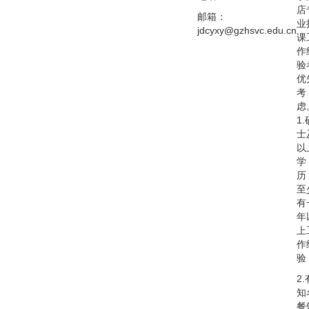
店
邮箱：
业
jdcyxy@
gzhsvc.edu.cn
课
作
验
优
考
虑
1.
士
以
学
历
至
有
年
上
作
验
2.
知
餐