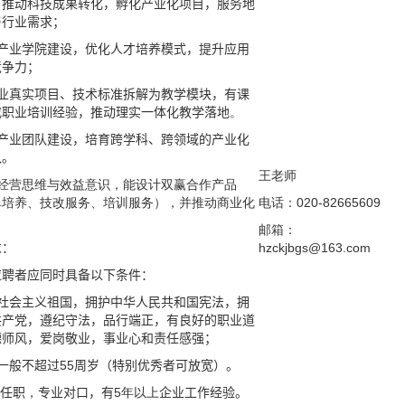
，
推动科技成果转化，孵化产业化项目，服务地
与行业需求；
产业学院建设，优化人才培养模式，提升应用
竞争力；
业真实项目、技术标准拆解为教学模块，有课
或职业培训经验，推动理实一体化教学落地
。
产业团队建设，培育跨学科、跨领域的产业化
队。
王老师
有经营思维与效益意识，能设计双赢合作产品
单培养、技改服务、培训服务），并推动商业化
电话：020-82665609
邮箱：
求
：
hzckjbgs@
163.com
应聘者应同时具备以下条件：
社会主义祖国，拥护中华人民共和国宪法，拥
共产党，遵纪守法，品行端正，有良好的职业道
德师风，爱岗敬业，事业心和责任感强；
一般不超过55周岁（特别优秀者可放宽）。
业任职
，
专业对口，有
5年以上
企业工作经验。