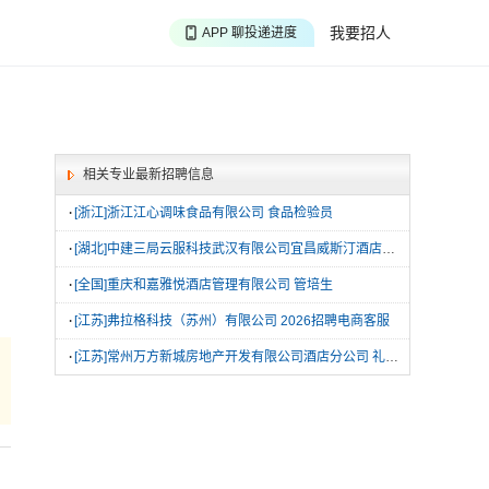
APP 搜海量职位
我要招人
APP 聊投递进度
APP 淘面试经验
相关专业最新招聘信息
·
[浙江]浙江江心调味食品有限公司 食品检验员
·
[湖北]中建三局云服科技武汉有限公司宜昌威斯汀酒店分公司 行政酒廊接待员
·
[全国]重庆和嘉雅悦酒店管理有限公司 管培生
·
[江苏]弗拉格科技（苏州）有限公司 2026招聘电商客服
·
[江苏]常州万方新城房地产开发有限公司酒店分公司 礼宾员