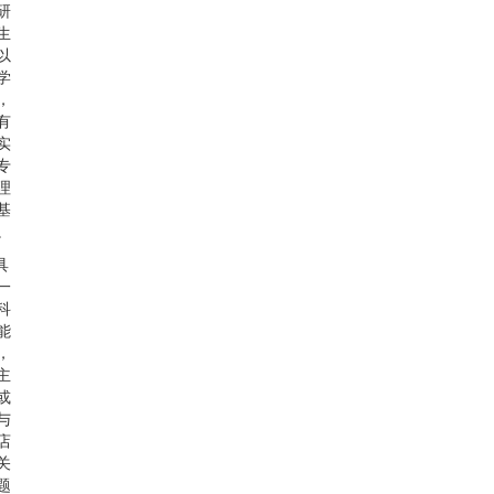
研
生
以
学
，
有
实
专
理
基
。
具
一
科
能
，
主
或
与
店
关
题