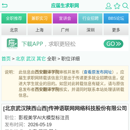
应届生求职网
全职推荐
兼职实习
宣讲会
行业招聘
BBS论坛
北京
上海
广州
深圳
更多
首页
>
北京
武汉
其它
全职 >
职位详细
说明：
此信息由
西安翻译学院
审核并发布（
查看原发布网址
），应
届生求职网转载该信息只是出于传递更多就业招聘信息，促
进大学生就业的目的。如您对此转载信息有疑义，请与原信
息发布者
西安翻译学院
核实，并请同时联系本站处理该转载
信息。
[北京武汉陕西山西]传神语联网网络科技股份有限公司
职位：
影视美学AI大模型标注员
发布时间：
2026-05-19