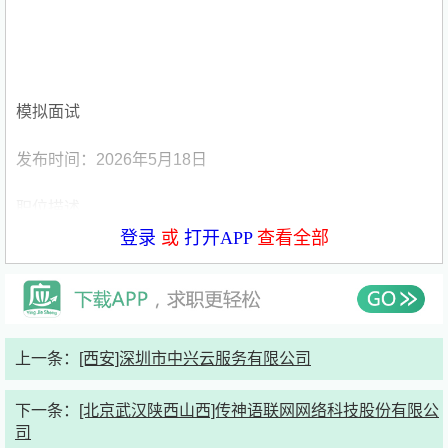
模拟面试
发布时间：2026年5月18日
职位描述
登录
或
打开APP
查看全部
岗位职责：
1. 严格按照公司制定的美学标注规范、评分标准，完成图
片、视频、视觉设计等素材的美学标注工作，涵盖构图布
局、色彩搭配、光影质感、风格调性、视觉协调性、审美质
上一条：
[西安]深圳市中兴云服务有限公司
感等核心维度。
下一条：
[北京武汉陕西山西]传神语联网网络科技股份有限公
2. 对AI生成内容、原始视觉素材进行审美评级、标签标注、
司
缺陷识别与分类整理，精准筛选符合训练要求的优质美学数