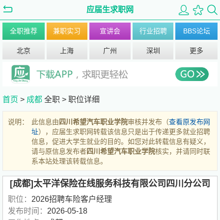
应届生求职网
全职推荐
兼职实习
宣讲会
行业招聘
BBS论坛
北京
上海
广州
深圳
更多
首页
>
成都
全职 >
职位详细
说明：
此信息由
四川希望汽车职业学院
审核并发布（
查看原发布网
址
），应届生求职网转载该信息只是出于传递更多就业招聘
信息，促进大学生就业的目的。如您对此转载信息有疑义，
请与原信息发布者
四川希望汽车职业学院
核实，并请同时联
系本站处理该转载信息。
[成都]太平洋保险在线服务科技有限公司四川分公司
职位：
2026招聘车险客户经理
发布时间：
2026-05-18