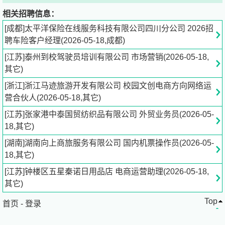
相关招聘信息：
2、负责客户信息收集，完善客户档案资料，为客户提供专
[成都]太平洋保险在线服务科技有限公司四川分公司 2026招
业化的建议；
聘车险客户经理(2026-05-18,成都)
[江苏]泰州到校驾驶员培训有限公司 市场营销(2026-05-18,
3、公司提供客户资源，与客户电话沟通（室内办公,无需外
其它)
出）。
任职要求
[浙江]浙江马迹旅游开发有限公司 校园文创电商方向网络运
1、大专及以上学历，保险、市场营销、电子商务、车辆工
营合伙人(2026-05-18,其它)
程、互联网金融等专业优先；
[江苏]张家港中泰国贸纺织品有限公司 外贸业务员(2026-05-
18,其它)
2、普通话标准；
[湖南]湖南向上商旅服务有限公司 国内机票操作员(2026-05-
18,其它)
3、性格开朗，具有良好的沟通和语言表达能力。
薪资待遇
[江苏]钟楼区五星秦诺日用品店 电商运营助理(2026-05-18,
1、薪资构成1：基本工资2750+浮动津贴500-800＋绩效提
其它)
成+各类补贴+年终奖+过节费，新人0-3月平均收入4K+，工
Top
作6个月以上平均月收入10K。（两种福利二选一）
首页
-
登录