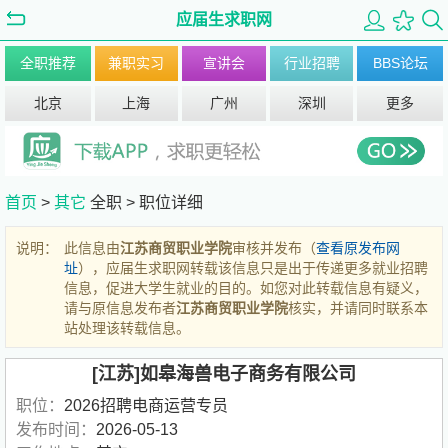
应届生求职网
全职推荐
兼职实习
宣讲会
行业招聘
BBS论坛
北京
上海
广州
深圳
更多
首页
>
其它
全职 >
职位详细
说明：
此信息由
江苏商贸职业学院
审核并发布（
查看原发布网
址
），应届生求职网转载该信息只是出于传递更多就业招聘
信息，促进大学生就业的目的。如您对此转载信息有疑义，
请与原信息发布者
江苏商贸职业学院
核实，并请同时联系本
站处理该转载信息。
[江苏]如皋海兽电子商务有限公司
职位：
2026招聘电商运营专员
发布时间：
2026-05-13