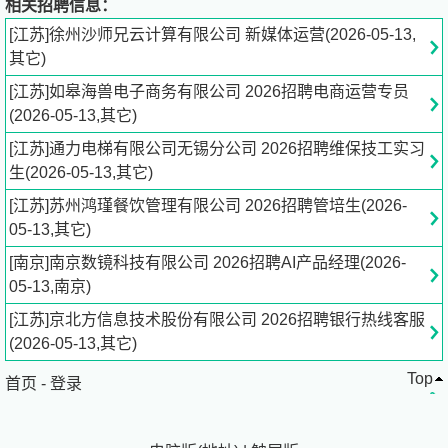
相关招聘信息：
力，愿意与公司共同成长。
[江苏]徐州沙师兄云计算有限公司 新媒体运营(2026-05-13,
薪资福利
其它)
薪资待遇：
[江苏]如皋海兽电子商务有限公司 2026招聘电商运营专员
1.基础底薪2500元 + 200全勤 +300饭补 + 高额业绩提成 +
(2026-05-13,其它)
月度奖金，综合薪资 5000+元，上不封顶，能力越强薪资
越高。
[江苏]通力电梯有限公司无锡分公司 2026招聘维保技工实习
2.福利待遇丰富：节日福利、定期团建、带薪培训、全勤奖
生(2026-05-13,其它)
等，福利体系完善，关怀落到实处。设两大灵活班次，可自
[江苏]苏州鸿瑾餐饮管理有限公司 2026招聘管培生(2026-
主选择，单休制
05-13,其它)
1.白班：9:00-18:00
2.晚班：14:30-22:30
[南京]南京数镜科技有限公司 2026招聘AI产品经理(2026-
05-13,南京)
联系方式：
[江苏]京北方信息技术股份有限公司 2026招聘银行热线客服
(2026-05-13,其它)
联系人：龚**
Top
简历接收邮箱：2*********@
qq.com
首页
-
登录
公司介绍：