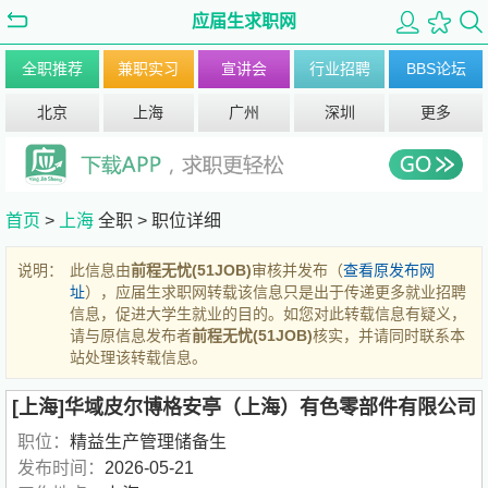
应届生求职网
全职推荐
兼职实习
宣讲会
行业招聘
BBS论坛
北京
上海
广州
深圳
更多
首页
>
上海
全职 >
职位详细
说明：
此信息由
前程无忧(51JOB)
审核并发布（
查看原发布网
址
），应届生求职网转载该信息只是出于传递更多就业招聘
信息，促进大学生就业的目的。如您对此转载信息有疑义，
请与原信息发布者
前程无忧(51JOB)
核实，并请同时联系本
站处理该转载信息。
[上海]华域皮尔博格安亭（上海）有色零部件有限公司
职位：
精益生产管理储备生
发布时间：
2026-05-21