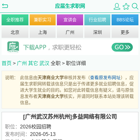
应届生求职网
全职推荐
兼职实习
宣讲会
行业招聘
BBS论坛
北京
上海
广州
深圳
更多
首页
>
广州
其它
武汉
全职 >
职位详细
说明：
此信息由
天津商业大学
审核并发布（
查看原发布网址
），应
届生求职网转载该信息只是出于传递更多就业招聘信息，促
进大学生就业的目的。如您对此转载信息有疑义，请与原信
息发布者
天津商业大学
核实，并请同时联系本站处理该转载
信息。
[广州武汉苏州杭州]多益网络有限公司
职位：
2026校园招聘
发布时间：
2026-05-13