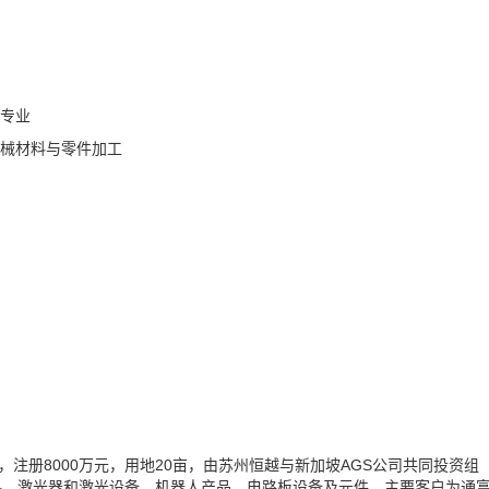
关专业
机械材料与零件加工
元，注册8000万元，用地20亩，由苏州恒越与新加坡AGS公司共同投资组
料、激光器和激光设备、机器人产品、电路板设备及元件。主要客户为通