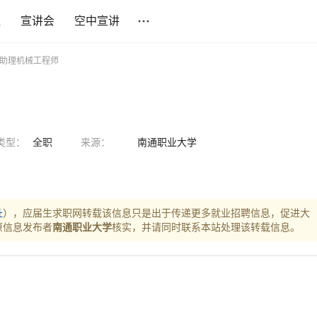
社
宣讲会
空中宣讲
 助理机械工程师
类型：
全职
来源：
南通职业大学
址
），应届生求职网转载该信息只是出于传递更多就业招聘信息，促进大
原信息发布者
南通职业大学
核实，并请同时联系本站处理该转载信息。