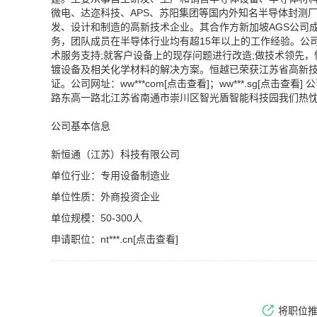
微电、达迩科技、APS、苏阳集团等国内外知名半导体封测
发、设计和制造的高新技术企业。其合作方新加坡AGS公司成
务，团队成员在半导体行业均有超15年以上的工作经验。公
术服务支持;就客户设备上的现存问题进行改造;做技术领先
镀设备及相关化学材料的解决方案。恒越已荣获江苏省高新技术企
证。公司网址：
ww***com[点击查看]
；
ww***.sg[点击查看]
公
路东高一路北江苏省南通市崇川区智光盾智能科技园我们热
公司基本信息
新恒通（江苏）科技有限公司
单位行业：专用设备制造业
单位性质：外商投资企业
单位规模：50-300人
申请职位：
nt***.cn[点击查看]
将职位