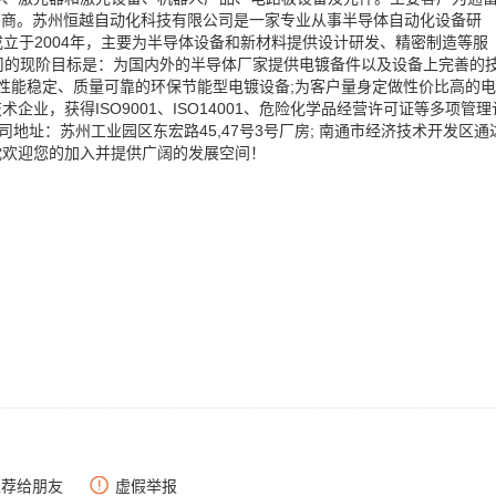
厂商。苏州恒越自动化科技有限公司是一家专业从事半导体自动化设备研
立于2004年，主要为半导体设备和新材料提供设计研发、精密制造等服
司的现阶目标是：为国内外的半导体厂家提供电镀备件以及设备上完善的
，性能稳定、质量可靠的环保节能型电镀设备;为客户量身定做性价比高的电
业，获得ISO9001、ISO14001、危险化学品经营许可证等多项管理
司地址：苏州工业园区东宏路45,47号3号厂房; 南通市经济技术开发区通
忱欢迎您的加入并提供广阔的发展空间！
推荐给朋友
虚假举报