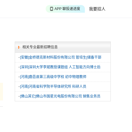
APP 搜海量职位
我要招人
APP 聊投递进度
APP 淘面试经验
相关专业最新招聘信息
·
[安徽]金桥德克新材料股份有限公司 管培生|储备干部
·
[深圳]深圳大学李斌教授课题组 人工智能方向博士后
·
[河南]鹿邑县第三高级中学校 初中物理教师
·
[河南]河南省科学院半导体研究所 科研人员
·
[佛山其它]佛山市国星光电股份有限公司 销售业务员