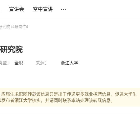
社
宣讲会
空中宣讲
研究院 科研岗位4
术研究院
类型：
全职
来源：
浙江大学
，应届生求职网转载该信息只是出于传递更多就业招聘信息，促进大学生
息发布者
浙江大学
核实，并请同时联系本站处理该转载信息。