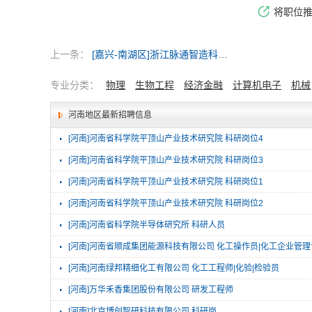
将职位
上一条：
[嘉兴-南湖区]浙江脉通智造科技（集团）有限公司
专业分类：
物理
生物工程
经济金融
计算机电子
机械
河南地区最新招聘信息
·
[河南]河南省科学院平顶山产业技术研究院 科研岗位4
·
[河南]河南省科学院平顶山产业技术研究院 科研岗位3
·
[河南]河南省科学院平顶山产业技术研究院 科研岗位1
·
[河南]河南省科学院平顶山产业技术研究院 科研岗位2
·
[河南]河南省科学院半导体研究所 科研人员
·
[河南]河南省顺成集团能源科技有限公司 化工操作员|化工企业管
·
[河南]河南绿邦精细化工有限公司 化工工程师|化验|检验员
·
[河南]万华禾香集团股份有限公司 研发工程师
·
[河南]北京博创智研科技有限公司 科研岗