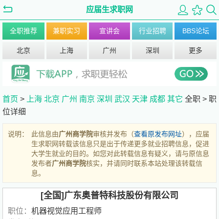
应届生求职网
全职推荐
兼职实习
宣讲会
行业招聘
BBS论坛
北京
上海
广州
深圳
更多
首页
>
上海
北京
广州
南京
深圳
武汉
天津
成都
其它
全职 >
职
位详细
说明：
此信息由
广州商学院
审核并发布（
查看原发布网址
），应届
生求职网转载该信息只是出于传递更多就业招聘信息，促进
大学生就业的目的。如您对此转载信息有疑义，请与原信息
发布者
广州商学院
核实，并请同时联系本站处理该转载信
息。
[全国]广东奥普特科技股份有限公司
职位：
机器视觉应用工程师