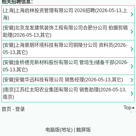
相关招聘信息：
[上海]上海启林投资管理有限公司 2026招聘(2026-05-13,上
联系人：冯*
海)
简历接收邮箱：5******@
qq.com
[安徽]北京龙发建筑装饰工程有限公司合肥分公司 拍摄剪辑
助理(2026-05-13,其它)
公司介绍：
[安徽]上海景朋环境科技有限公司铜陵分公司 资料员(2026-
红太阳控股集团由创始人杨寿海先生创立。历经36年艰苦
05-13,其它)
创业，集团现已成为拥有专利超千件、净资产超千亿、员工
[安徽]金桥德克新材料股份有限公司 管培生|储备干部(2026-
逾万名的国家重点高新技术跨国企业，荣膺中国制造、民
05-13,其它)
营、服务业等五项“中国500强”。
2026年，集团开启高质量发展新篇章，聚焦生物能源、健
[安徽]安徽华迅科技有限公司 销售经理(2026-05-13,其它)
康农业、数字供应链三大新兴产业。依托全球独创“变废为
[南京]江苏红太阳农业集团有限公司 销售助理(2026-05-13,
油”等核心技术，构建零碳循环产业链，创新“双绿双向”模式
南京)
及“3G一标”溯源体系，营销网络覆盖“百国万商”及国内“千县
Top
万镇”。
首页
-
登录
未来五年，集团将践行“双碳”战略，奋力实现“三年再造一个
红太阳、五年跨入千亿行列”目标，致力成为助力乡村振
电脑版
(
地址
)
|
触屏版
兴、保障能源安全的世界一流企业。"