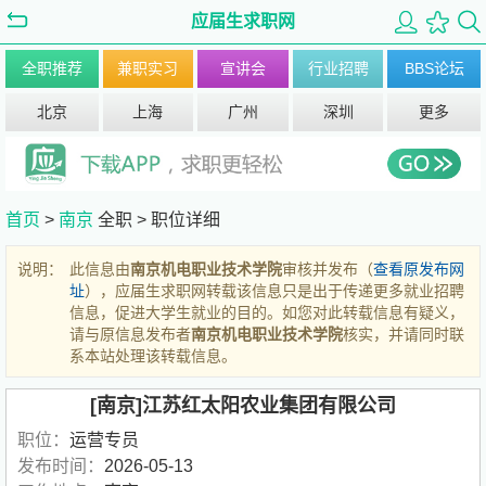
应届生求职网
全职推荐
兼职实习
宣讲会
行业招聘
BBS论坛
北京
上海
广州
深圳
更多
首页
>
南京
全职 >
职位详细
说明：
此信息由
南京机电职业技术学院
审核并发布（
查看原发布网
址
），应届生求职网转载该信息只是出于传递更多就业招聘
信息，促进大学生就业的目的。如您对此转载信息有疑义，
请与原信息发布者
南京机电职业技术学院
核实，并请同时联
系本站处理该转载信息。
[南京]江苏红太阳农业集团有限公司
职位：
运营专员
发布时间：
2026-05-13