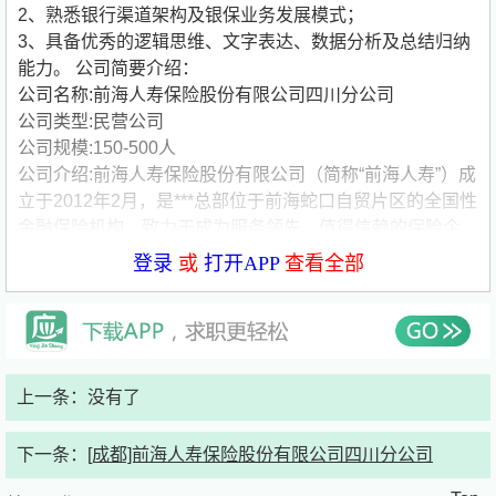
2、熟悉银行渠道架构及银保业务发展模式；
3、具备优秀的逻辑思维、文字表达、数据分析及总结归纳
能力。
公司简要介绍：
公司名称:前海人寿保险股份有限公司四川分公司
公司类型:民营公司
公司规模:150-500人
公司介绍:前海人寿保险股份有限公司（简称“前海人寿”）成
立于2012年2月，是***总部位于前海蛇口自贸片区的全国性
金融保险机构，致力于成为服务领先、值得信赖的保险企
业。公司注册资本金85亿元，服务客户超550万人，贡献百
登录
或
打开APP
查看全部
亿元税收，多年入选“中国企业500强”“中国服务业企业500
强”，荣获优秀消费者权益保护保险机构、保险科技创新大
奖、卓越养老保险公司、卓越社会责任表现金融机构等多项
荣誉。
上一条：没有了
下一条：
[成都]前海人寿保险股份有限公司四川分公司