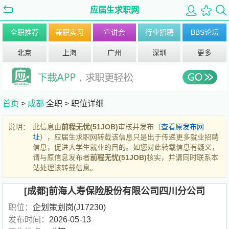
应届生求职网
全职推荐
兼职实习
宣讲会
行业招聘
BBS论坛
北京
上海
广州
深圳
更多
首页
>
成都
全职 >
职位详细
说明：
此信息由
前程无忧(51JOB)
审核并发布（
查看原发布网
址
），应届生求职网转载该信息只是出于传递更多就业招聘
信息，促进大学生就业的目的。如您对此转载信息有疑义，
请与原信息发布者
前程无忧(51JOB)
核实，并请同时联系本
站处理该转载信息。
[成都]前海人寿保险股份有限公司四川分公司
职位：
企划策划岗(J17230)
发布时间：
2026-05-13