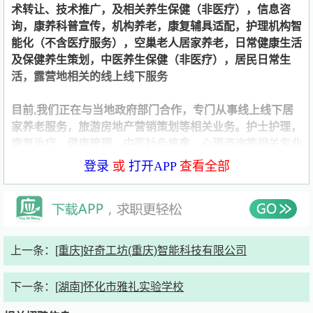
术转让、技术推广
，
及相关养生保健（非医疗），信息咨
询，康养科普宣传，机构养老，康复辅具适配，护理机构智
能化（不含医疗服务），空巢老人居家养老，日常健康生活
及
保健
养
生
策划，中医养生保健（非医疗），居民日常生
活，露营地相关
的线上线下
服务
目前,
我们
正在
与当地政府部门合作，专门从事线上线下居
家养老服务，旅游房地产
营销策划等相关业务
。护士
护理
，
康复治疗，健康管理，中医
针灸推拿
，心理咨询等相关专业
的主要业务是：线上及下线老人护理，康复，养生理疗，心
登录
或
打开APP
查看全部
理及健康营养饮食管理等。
工资比医院同级高，工作量比医
院少
。是国家目前大力支持的大健康新型产业。
我公司倡导以人为本，尊贤重士的企业文化。现因公司业务
发展需要，
全国
诚聘
；，计算机网页及手机APP制作，旅
上一条：
[重庆]好奇工坊(重庆)智能科技有限公司
游，护士（理），康复治疗，健康管理，中医
理疗
，心理咨
询,旅游养生房室内装饰设计,文员，会计，市场开发，英文
下一条：
[湖南]怀化市雅礼实验学校
翻译，
旅游房地产
营销
策划
及相关专业资讯全职人员若干
名。本公司具有完善的培训机制，有广阔的晋升空间，欢迎