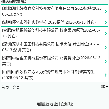
相关招聘信息：
各位有志人士的加入！
公司网址
he***com[点击查看]
[湖北]湖北好身春晓科技开发有限责任公司 2026招聘(2026-
05-13,其它)
?
[湖南]怀化市雅礼实验学校 2026招聘(2026-05-13,其它)
A,
招聘特点：
[合肥]合肥果孵新创科技有限公司 校企渠道经理(2026-05-
13,其它)
1，招聘对象：高校实习生和应届生及社会人才。
理，工，
[深圳]深圳市国王科技有限公司 技术岗位|销售岗位(2026-
科专业优先。
有
爱心
和耐心
，有奉献精神，服从公司工作调
05-13,深圳 其它)
配
。
[河南]中信重工机械股份有限公司 财务类岗位(2026-05-13,
2，月薪：
培训期：（1-
3
个月）
3000
元，转正后
6000
元，
其它)
上不封顶
。
[山西]山西景程四方人力资源管理有限公司 辅警实习生
(2026-05-13,其它)
3，
福利待遇
：
包食宿+五险一金+业绩提成+年底分红及年
Top
终奖金.
首页
-
登录
4，应聘者需先将电子简历。
招聘专用邮箱。
：
电脑版
(
地址
)
|
触屏版
o
uholi20094@
126.com
（
公司回复邮件附件中有1，公司