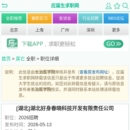
应届生求职网
全职推荐
兼职实习
宣讲会
行业招聘
BBS论坛
北京
上海
广州
深圳
更多
首页
>
其它
全职 >
职位详细
说明：
此信息由
长治医学院
审核并发布（
查看原发布网址
），应届
生求职网转载该信息只是出于传递更多就业招聘信息，促进
大学生就业的目的。如您对此转载信息有疑义，请与原信息
发布者
长治医学院
核实，并请同时联系本站处理该转载信
息。
[湖北]湖北好身春晓科技开发有限责任公司
职位：
2026招聘
发布时间：
2026-05-13