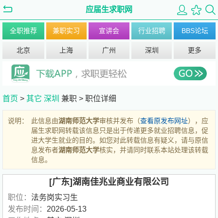
应届生求职网
全职推荐
兼职实习
宣讲会
行业招聘
BBS论坛
北京
上海
广州
深圳
更多
首页
>
其它
深圳
兼职 >
职位详细
说明：
此信息由
湖南师范大学
审核并发布（
查看原发布网址
），应
届生求职网转载该信息只是出于传递更多就业招聘信息，促
进大学生就业的目的。如您对此转载信息有疑义，请与原信
息发布者
湖南师范大学
核实，并请同时联系本站处理该转载
信息。
[广东]湖南佳兆业商业有限公司
职位：
法务岗实习生
发布时间：
2026-05-13