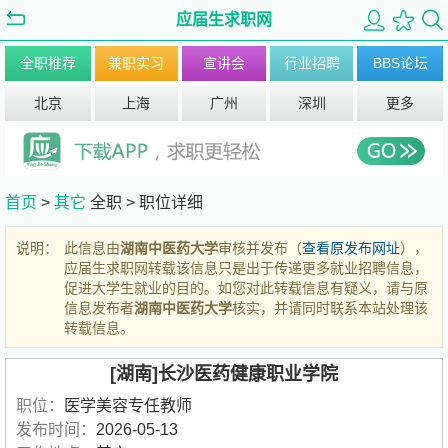
应届生求职网
全职推荐
兼职实习
宣讲会
行业招聘
BBS论坛
北京
上海
广州
深圳
更多
首页
>
其它
全职 >
职位详细
说明：
此信息由
湖南中医药大学
审核并发布（
查看原发布网址
），
应届生求职网转载该信息只是出于传递更多就业招聘信息，
促进大学生就业的目的。如您对此转载信息有疑义，请与原
信息发布者
湖南中医药大学
核实，并请同时联系本站处理该
转载信息。
[湖南]长沙医药健康职业学院
职位：
医学美容专任教师
发布时间：
2026-05-13