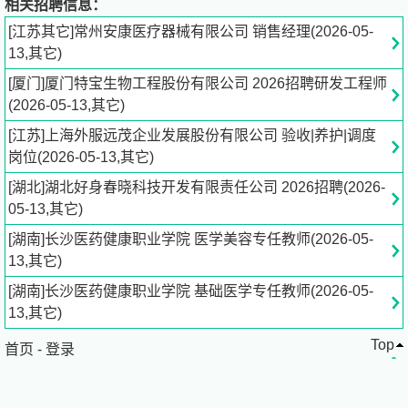
相关招聘信息：
学校聚焦智能医疗装备（医学工业）、干细胞与再生医学、
[江苏其它]常州安康医疗器械有限公司 销售经理(2026-05-
眼健康、智慧医养四大产业集群，深化产教融合，促进就业
13,其它)
与地方经济发展。秉承“厚德精医、仁术康民”校训，坚持“自
[厦门]厦门特宝生物工程股份有限公司 2026招聘研发工程师
强不息、守正出新”精神，立足长株潭，辐射全省及周边，
(2026-05-13,其它)
积极对接医疗卫生与大健康产业，为社会输送优秀人才。
[江苏]上海外服远茂企业发展股份有限公司 验收|养护|调度
长沙医药健康职业学院
岗位(2026-05-13,其它)
领域：教育
[湖北]湖北好身春晓科技开发有限责任公司 2026招聘(2026-
规模：1000-5000人
05-13,其它)
地址：湖南省长沙市浏阳市南横线东段6号
[湖南]长沙医药健康职业学院 医学美容专任教师(2026-05-
投递简历：
ji***.cn[点击查看]
13,其它)
[湖南]长沙医药健康职业学院 基础医学专任教师(2026-05-
13,其它)
Top
首页
-
登录