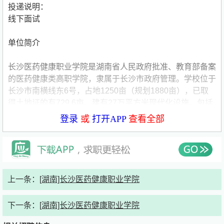
投递说明：
线下面试
单位简介
长沙医药健康职业学院是湖南省人民政府批准、教育部备案
的医药健康类高职学院，隶属于长沙市政府管理。学校位于
长沙市南横线东6号，占地1250亩（规划1880亩），已取
得土地证的有729.6亩，建有27万平方米现代化设施，包括
教学楼、实验楼、食堂、体育馆、图书馆、公寓及办公楼。
登录
或
打开APP
查看全部
学校教学设施先进，拥有价值5061.5万元的教学设备，图
书馆藏书60万册（纸质20万，电子40万）。设有120间校
内实训室及90个校外实习基地，提供丰富实践机会。
学校下设医技学院、医工学院、药学院、健康学院、护理学
院、马列主义学院、继续教育与国际交流学院七大院系，将
上一条：
[湖南]长沙医药健康职业学院
开设17个高职专业，涵盖医学美容、口腔医学、药学、康
复治疗、中药学、健康管理、护理、医学检验、医学影像、
下一条：
[湖南]长沙医药健康职业学院
智能医疗装备技术、临床医学等领域，旨在培养具备职业道
德、专业技能、人文素养及创新意识的医药健康人才。