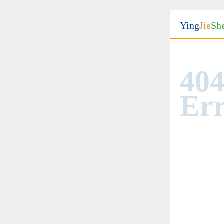
Ying
Jie
Sh
404
Err