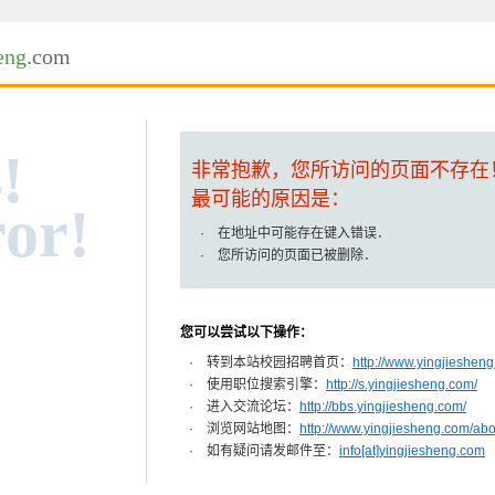
eng
.com
!
非常抱歉，您所访问的页面不存在
最可能的原因是：
or!
· 在地址中可能存在键入错误．
· 您所访问的页面已被删除．
您可以尝试以下操作：
· 转到本站校园招聘首页：
http://www.yingjiesheng
· 使用职位搜索引擎：
http://s.yingjiesheng.com/
· 进入交流论坛：
http://bbs.yingjiesheng.com/
· 浏览网站地图：
http://www.yingjiesheng.com/ab
· 如有疑问请发邮件至：
info[at]yingjiesheng.com