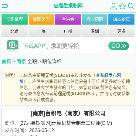
应届生求职网
全职推荐
兼职实习
宣讲会
行业招聘
BBS论坛
北京
上海
广州
深圳
更多
首页
>
南京
全职 >
职位详细
说明：
此信息由
前程无忧(51JOB)
审核并发布（
查看原发布网
址
），应届生求职网转载该信息只是出于传递更多就业招聘
信息，促进大学生就业的目的。如您对此转载信息有疑义，
请与原信息发布者
前程无忧(51JOB)
核实，并请同时联系本
站处理该转载信息。
[南京]台积电（南京）有限公司
职位：
[27届暑期实习]计算机整合制造工程师(CIM)
发布时间：
2026-05-12