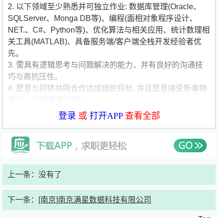
2. 以下领域至少熟悉并可独立作业: 数据库管理(Oracle、
SQLServer、Monga DB等)、编程(面相对象程序设计、
NET.、C#、Python等)、优化算法与相关应用、统计数理相
关工具(MATLAB)、具备服务端/客户端全栈开发经验者优
先。
3. 需具有逻辑思考与问题解决的能力，并有良好的沟通技
巧与高抗压性。
4. 愿意与同侪共同合作达成组织目标, 并且愿意接受新事物
学习。
公司简要介绍：
公司名称:台积电（南京）有限公司
登录
或
打开APP
查看全部
公司类型:外资（非欧美）
公司规模:1000-5000人
公司介绍:台积电成立于1987年，是全球***专业积体电路制
造服务的公司，并已获得南京市政府充分支持，在南京市设
立***的 16纳米芯片厂。作为全球***的晶圆代工企业的龙
上一条：没有了
头，2015年营收成长10.6%，达266亿美元，市场总规模继
续蝉联***。身为专业积体电路制造服务业的创始者与领导
下一条：
[南京]南京满星数据科技有限公司
者，台积电在提供先进的晶圆制程技术与***的制造效率上
已建立声誉。自创立开始，台积公司即持续提供客户***的