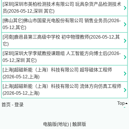
5、协助实验室工程师进行项目开发、验证、不确定度评估
[深圳]深圳市英柏检测技术有限公司 玩具杂货产品检测技术
等工作，编制作业指导书；
员(2026-05-12,深圳 其它)
[佛山其它]佛山市国星光电股份有限公司 销售业务员(2026-
6、执行上级安排的其他事宜。
05-12,其它)
岗位要求：
[河南]鹿邑县第三高级中学校 初中物理教师(2026-05-12,其
它)
任职资格：
[深圳]深圳大学李斌教授课题组 人工智能方向博士后(2026-
05-12,深圳 其它)
1、本科及以上学历，电学、机械、物理类等相关专业背
景；
[上海]超磁新能（上海）科技有限公司 超导磁体工程师
(2026-05-12,上海)
2、工作勤奋踏实，积极主动，服从工作安排；
[上海]超磁新能（上海）科技有限公司 流体方向仿真工程师
(2026-05-12,上海)
3、学习能力强，能承受较强的工作压力，具有团队协作精
Top
神；
首页
-
登录
4、大学英语四级及以上水平优先。
电脑版
(
地址
)
|
触屏版