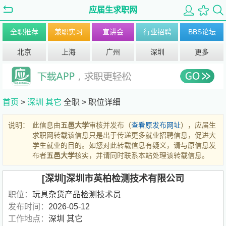
应届生求职网
全职推荐
兼职实习
宣讲会
行业招聘
BBS论坛
北京
上海
广州
深圳
更多
首页
>
深圳
其它
全职 >
职位详细
说明：
此信息由
五邑大学
审核并发布（
查看原发布网址
），应届生
求职网转载该信息只是出于传递更多就业招聘信息，促进大
学生就业的目的。如您对此转载信息有疑义，请与原信息发
布者
五邑大学
核实，并请同时联系本站处理该转载信息。
[深圳]深圳市英柏检测技术有限公司
职位：
玩具杂货产品检测技术员
发布时间：
2026-05-12
工作地点：
深圳 其它