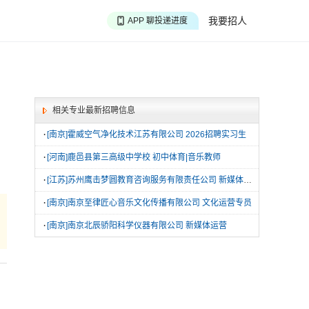
APP 搜海量职位
我要招人
APP 聊投递进度
APP 淘面试经验
相关专业最新招聘信息
·
[南京]霍威空气净化技术江苏有限公司 2026招聘实习生
·
[河南]鹿邑县第三高级中学校 初中体育|音乐教师
·
[江苏]苏州鹰击梦圆教育咨询服务有限责任公司 新媒体运营
·
[南京]南京至律匠心音乐文化传播有限公司 文化运营专员
·
[南京]南京北辰骄阳科学仪器有限公司 新媒体运营