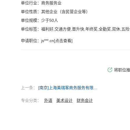
单位行业：商务服务业
单位性质：其他企业（含民营企业等）
单位规模：少于50人
单位标签：福利好,交通方便,晋升快,年终奖,全勤奖,双休,五险
申请职位：
js***.cn[点击查看]
将职位
上一条：
[南京]上海美瑞客商务服务有限公司
专业分类：
外语
美术设计
财务会计