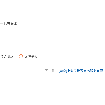
一金,有提成
推荐给朋友
虚假举报
下一条：
[南京]上海美瑞客商