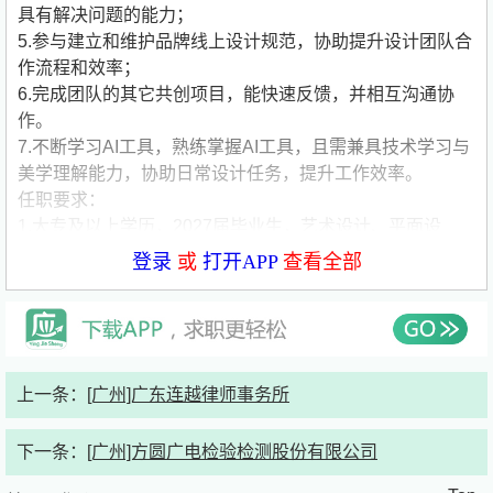
具有解决问题的能力；
5.参与建立和维护品牌线上设计规范，协助提升设计团队合
作流程和效率；
6.完成团队的其它共创项目，能快速反馈，并相互沟通协
作。
7.不断学习AI工具，熟练掌握AI工具，且需兼具技术学习与
美学理解能力，协助日常设计任务，提升工作效率。
任职要求：
1.大专及以上学历，2027届毕业生，艺术设计、平面设
计、视觉传达等相关专业在读；
登录
或
打开APP
查看全部
2.熟练MJ等AI工具，精通运用PS、AI等设计软件；
3.有良好的审美，具备较强的平面设计和视觉传达能力，熟
悉电商平台的设计排版规范和标准。具有网格系统，品牌思
维优先；
4.有新消费品/母婴用品/服饰/玩具行业电商设计实习经验者
上一条：
[广州]广东连越律师事务所
优先；
5.高度的责任心和团队合作精神，较强的执行能力，有上进
下一条：
[广州]方圆广电检验检测股份有限公司
心，能承担工作压力，能够高质量高效率完成设计任务；
公司简要介绍：