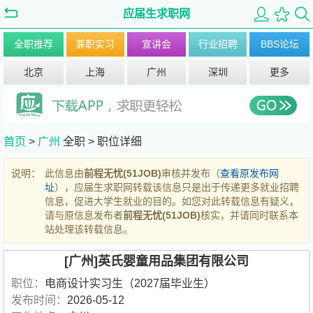
应届生求职网
全职推荐
兼职实习
宣讲会
行业招聘
BBS论坛
北京
上海
广州
深圳
更多
首页
>
广州
全职 >
职位详细
说明：
此信息由
前程无忧(51JOB)
审核并发布（
查看原发布网
址
），应届生求职网转载该信息只是出于传递更多就业招聘
信息，促进大学生就业的目的。如您对此转载信息有疑义，
请与原信息发布者
前程无忧(51JOB)
核实，并请同时联系本
站处理该转载信息。
[广州]英氏婴童用品集团有限公司
职位：
电商设计实习生（2027届毕业生）
发布时间：
2026-05-12