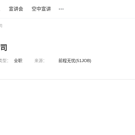
社
宣讲会
空中宣讲
司
公司
类型：
全职
来源：
前程无忧(51JOB)