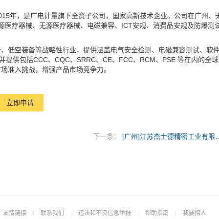
015年，是广电计量旗下全资子公司，国家高新技术企业。公司在广州、
有源医疗器械、无源医疗器械、电磁兼容、ICT安规、消费品安规及防爆测
备、低空装备等战略性行业，提供涵盖电气安全检测、电磁兼容测试、软
供包括CCC、CQC、SRRC、CE、FCC、RCM、PSE 等在内的全球
市场准入挑战，增强产品市场竞争力。
立即申请
下一条：
[广州]江苏杰士德精
友情链接
|
联系我们
|
违法和不良信息举报
|
帮助指南
|
我要招人