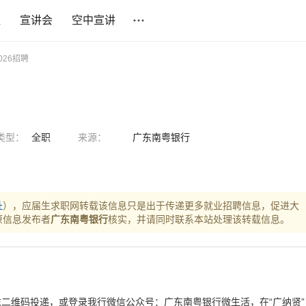
社
宣讲会
空中宣讲
026招聘
类型：
全职
来源：
广东南粤银行
址
），应届生求职网转载该信息只是出于传递更多就业招聘信息，促进大
原信息发布者
广东南粤银行
核实，并请同时联系本站处理该转载信息。
二维码投递，或登录我行微信公众号：广东南粤银行微生活，在“广纳贤”