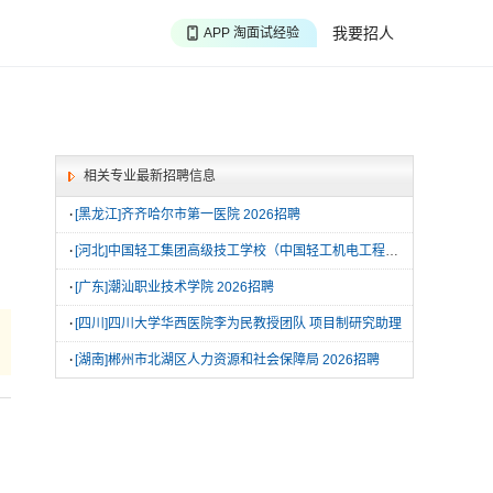
APP 聊投递进度
我要招人
APP 淘面试经验
APP 投精准职位
相关专业最新招聘信息
·
[黑龙江]齐齐哈尔市第一医院 2026招聘
·
[河北]中国轻工集团高级技工学校（中国轻工机电工程学校） 会计
·
[广东]潮汕职业技术学院 2026招聘
·
[四川]四川大学华西医院李为民教授团队 项目制研究助理
·
[湖南]郴州市北湖区人力资源和社会保障局 2026招聘