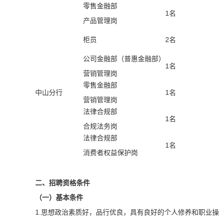
零售金融部
1
名
产品管理岗
柜员
2
名
公司金融部（普惠金融部）
1
名
营销管理岗
零售金融部
中山分行
1
名
营销管理岗
法律合规部
1
名
合规法务岗
法律合规部
1
名
消费者权益保护岗
二、招聘资格条件
（一）基本条件
1.
思想政治素质好，品行优良，具有良好的个人修养和职业操