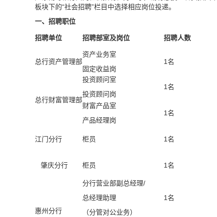
板块下的“社会招聘”栏目中选择相应岗位投递。
一、招聘职位
招聘单位
招聘部室及岗位
招聘人数
资产业务室
总行资产管理部
1
名
固定收益岗
投资顾问室
1
名
投资顾问岗
总行财富管理部
财富产品室
1
名
产品经理岗
江门分行
柜员
1
名
肇庆分行
柜员
1
名
分行营业部副总经理/
总经理助理
1
名
惠州分行
（分管对公业务）