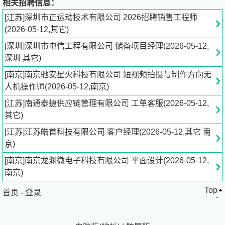
相关招聘信息：
[江苏]深圳市正运动技术有限公司 2026招聘销售工程师
联系方式：
(2026-05-12,其它)
[深圳]深圳市电信工程有限公司 储备项目经理(2026-05-12,
联系人：乔**
深圳 其它)
简历接收邮箱：h*@
zmotion.com.cn
[南京]南京驰安星火科技有限公司 短视频拍摄与制作方向无
公司介绍：
人机操作师(2026-05-12,南京)
[江苏]南通泰捷供应链管理有限公司 工单客服(2026-05-12,
公司成立于2013年，专注于纯国产运动控制技术研究和通
其它)
用运动控制软硬件平台和产品的研发，是国家级高新技术和
专精特新企业。
[江苏]江苏皓首科技有限公司 客户经理(2026-05-12,其它 南
京)
正运动技术汇集了来自华为、中兴等公司的优秀人才。力求
[南京]南京龙渊微电子科技有限公司 平面设计(2026-05-12,
创新，目前公司拥有专利、著作权等知识产权五十余项。在
南京)
坚持自主创新的同时，积极联合各大高校和科研院所协同运
Top
动控制基础技术的研究，是国内工控领域发展最快的企业之
首页
-
登录
一，也是国内少有、完整掌握运动控制核心技术和实时工控
软件平台技术的企业。