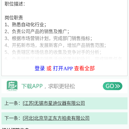
职位描述：
岗位职责
1、熟悉自动化行业；
2、负责公司产品的销售及推广；
3、根据市场营销计划，完成部门销售指标；
4、开拓新市场，发展新客户，增加产品销售范围；
5、负责辖区市场信息的收集及竞争对手的分析；
6、负责销售区域内销售活动的策划和执行，完成销售任务
任职资格
登录
或
打开APP
查看全部
1.大专或以上学历,自动化专业优先
2.熟悉自动化产品销售经验者优先
3.具备较强的客户沟通能力和较高的商务处理能力，有良好
的团队协作精神，能积极主动完成公司和自己制定的目标
4.对业务工作热心、有毅力、时刻充满激情，工作思路清
上一条：
[江苏]无锡市星迪仪器有限公司
晰，目标明确，能吃苦，抗挫能力强
5.有良好的团队合作意识，接受外派。
下一条：
[河北]北京华正东方拍卖有限公司
薪资福利
专业性培训，学习期间包吃住