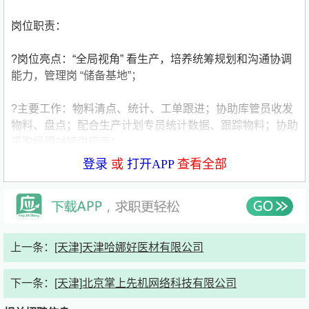
岗位职责：
?岗位亮点：“全局视角” 看生产，培养统筹规划和沟通协调
能力，管理岗 “储备基地”；
?主要工作：物料清点、统计、工单跟进；协助库管员收发
物料、盘点；配合生产计划专员统计数据、跟踪物料；协助
采购经理对接供应商；
登录
或
打开APP
查看全部
?核心技能收获：掌握 ERP 系统操作、生产计划制定、物
料管理、供应商对接技巧，快速成长为管理型人才；
岗位要求：
上一条：
[天津]天津哈娜好医材有限公司
物流、管理、制造类相关专业优先，细心严谨、沟通协调
好，想往管理岗或供应链方向发展的同学。
下一条：
[天津]北京掌上先机网络科技有限公司
投递说明：