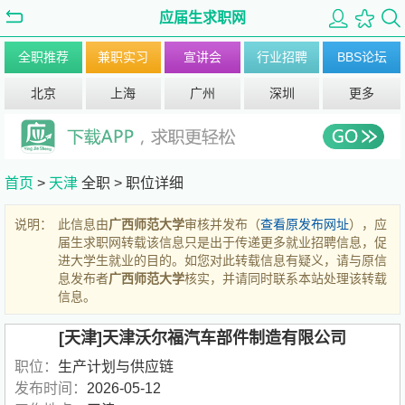
应届生求职网
全职推荐
兼职实习
宣讲会
行业招聘
BBS论坛
北京
上海
广州
深圳
更多
首页
>
天津
全职 >
职位详细
说明：
此信息由
广西师范大学
审核并发布（
查看原发布网址
），应
届生求职网转载该信息只是出于传递更多就业招聘信息，促
进大学生就业的目的。如您对此转载信息有疑义，请与原信
息发布者
广西师范大学
核实，并请同时联系本站处理该转载
信息。
[天津]天津沃尔福汽车部件制造有限公司
职位：
生产计划与供应链
发布时间：
2026-05-12