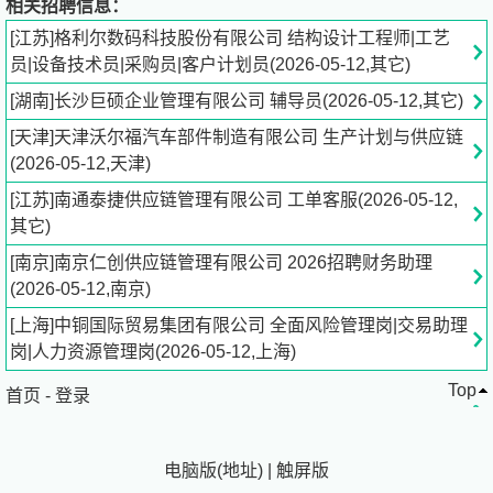
相关招聘信息：
[江苏]格利尔数码科技股份有限公司 结构设计工程师|工艺
发布岗位/发布宣讲会/进行宣讲会/面试/入职
员|设备技术员|采购员|客户计划员(2026-05-12,其它)
[湖南]长沙巨硕企业管理有限公司 辅导员(2026-05-12,其它)
单位简介
[天津]天津沃尔福汽车部件制造有限公司 生产计划与供应链
津沃尔福汽车部件制造有限公司成立于 2019 年，是国家级
(2026-05-12,天津)
高新技术企业，专注汽车内外饰注塑件、精密模具及轻量化
[江苏]南通泰捷供应链管理有限公司 工单客服(2026-05-12,
零部件研发制造，深度融入京津冀汽车产业集群，合作客户
其它)
涵盖一汽、长城等主流主机厂及全球知名汽配供应商，同时
聚焦新能源汽车赛道，与头部新能源车企建立长期战略合
[南京]南京仁创供应链管理有限公司 2026招聘财务助理
作，是行业 “小而精、专而强” 的技术型先锋企业。 公司拥
(2026-05-12,南京)
有 17 项自主专利，通过 IATF16949 质量管理体系认证，
[上海]中铜国际贸易集团有限公司 全面风险管理岗|交易助理
引入自动化生产线与数字化质检设备，工厂位于天津宁河现
岗|人力资源管理岗(2026-05-12,上海)
代产业区（京津冀汽配核心带），产业资源丰富、技术交流
Top
频繁。企业文化以人为本，无复杂职场内耗，资深工程师一
首页
-
登录
对一带教，工作生活兼顾，打造有温度的职场环境。
电脑版
(
地址
)
|
触屏版