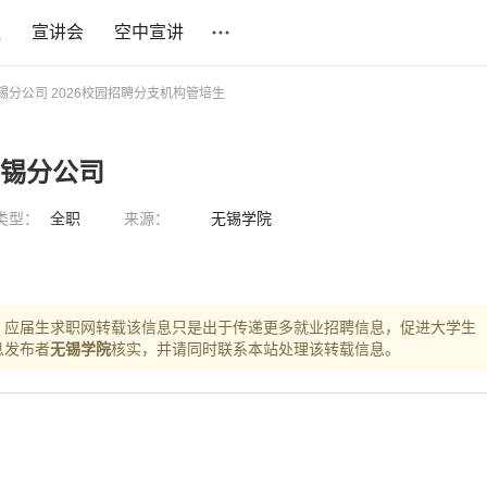
社
宣讲会
空中宣讲
锡分公司 2026校园招聘分支机构管培生
无锡分公司
类型：
全职
来源：
无锡学院
，应届生求职网转载该信息只是出于传递更多就业招聘信息，促进大学生
息发布者
无锡学院
核实，并请同时联系本站处理该转载信息。