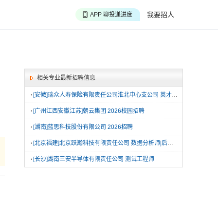
APP 搜海量职位
我要招人
APP 聊投递进度
APP 淘面试经验
相关专业最新招聘信息
·
[安徽]瑞众人寿保险有限责任公司淮北中心支公司 英才管培生|组训岗
·
[广州江西安徽江苏]朝云集团 2026校园招聘
·
[湖南]蓝思科技股份有限公司 2026招聘
·
[北京福建]北京跃瀚科技有限责任公司 数据分析师|后端工程师|测试工程师
·
[长沙]湖南三安半导体有限责任公司 测试工程师