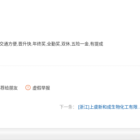
交通方便,晋升快,年终奖,全勤奖,双休,五险一金,有提成
推荐给朋友
虚假举报
下一条：
[浙江]上虞新和成生