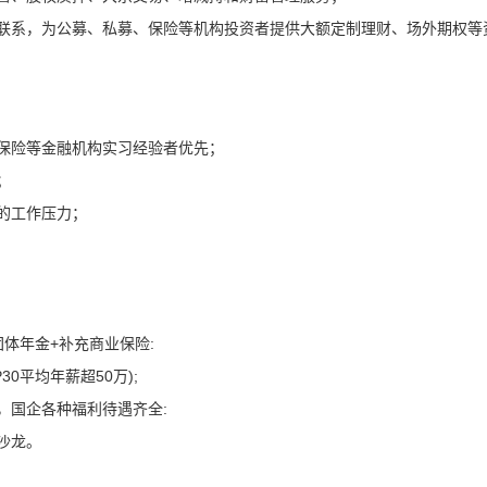
联系，为公募、私募、保险等机构投资者提供大额定制理财、场外期权等
保险等金融机构实习经验者优先；
；
的工作压力；
体年金+补充商业保险:
0平均年薪超50万);
，国企各种福利待遇齐全:
沙龙。