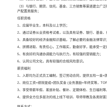
（3）与银行、期货、信托、基金、三方销售等渠道建立广泛
产配置类服务；
任职资格
1、应届毕业生，本科及以上学历；
2、通过证券从业资格考试者，以及具有证券、银行、基金、
3、具备较好的经济金融知识基础，了解必要的金融法律常识
4、拼搏进取、有责任心，工作踏实，勤奋好学，能承受一定
5、有良好的沟通协调能力与执行力，有较强的营销能力；
6、认同公司文化，具有较强的合规风险意识。
薪资福利
1、入职均为正式员工编制，签订劳动合同，提供五险一金+团
2、岗位工资+绩效提成+团队奖金 (业务激励+年终奖等，TOP3
3、享受带薪年假、差旅补贴、餐补、定期体检、生日福利等
4、提供全方位多层次的线上线下培训、导师带教及各类财富
联系方式：