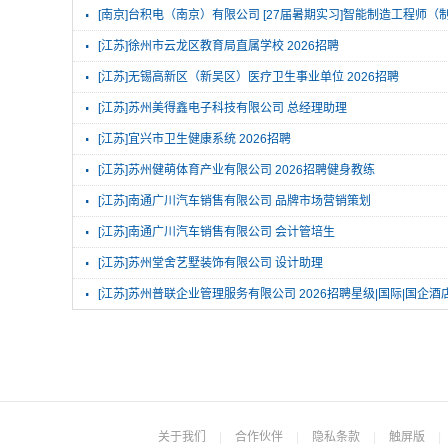
·
[南京]台积电（南京）有限公司 [27届暑期实习]智能制造工程师（
·
[江苏]徐州市云龙区教育局直属学校 2026招聘
·
[江苏]无锡高新区（新吴区）医疗卫生事业单位 2026招聘
·
[江苏]苏州美得鑫电子科技有限公司 总经理助理
·
[江苏]宜兴市卫生健康系统 2026招聘
·
[江苏]苏州健萌体育产业有限公司 2026招聘健身教练
·
[江苏]南通广川汽车销售有限公司 品牌市场营销策划
·
[江苏]南通广川汽车销售有限公司 会计管培生
·
[江苏]苏州堂舍艺墅装饰有限公司 设计助理
·
[江苏]苏州普联企业管理服务有限公司 2026招聘星级|国际|国企酒
关于我们
|
合作伙伴
|
隐私条款
|
触屏版
|