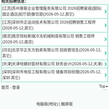
相关招聘信息：
应酬相关工作，助力公司整体运营效率提升和业务发展。
[江苏]苏州普联企业管理服务有限公司 2026招聘星级|国际|
任职资格
国企酒店|前厅部|餐饮部(2026-05-12,其它)
1. 沟通协调与商务能力：具备极强的语言表达能力、沟通
[江苏]深圳市正运动技术有限公司 2026招聘销售工程师
能力及跨部门协调能力；熟悉商业运作逻辑，具备一定的商
(2026-05-12,其它)
业谈判技巧，能够配合总经理开展商务谈判及应酬工作，展
现良好的商务素养。
[南京]南京恒标斯瑞冷冻机械制造有限公司 销售工程师
2. 文书撰写能力：具备扎实的文字功底，熟练撰写各类公
(2026-05-12,南京)
文、商务材料、会议纪要等，逻辑严谨、文笔流畅，能够准
[河北]北京华正东方拍卖有限公司 招商管培生(2026-05-12,
确把握总经理的表达意图，精准呈现内容。
其它)
3. 统筹规划能力：确保各项工作有序落地；能够协助总经
理参与日常运营管理，统筹协调相关工作。
[天津]天津哈娜好医材有限公司 财务会计(2026-05-12,天津)
4. 执行与应变能力：执行力强，能够快速响应总经理的工
[深圳]深圳市电信工程有限公司 储备项目经理(2026-05-12,
作安排，高效完成各项任务
深圳 其它)
5. 职业素养：具备高度的责任心、敬业精神及保密意识，
Top
工作严谨细致、认真负责，服从安排、主动补位，有良好的
首页
-
登录
职业形象、商务礼仪及应酬素养，能够适应商务应酬相关工
作安排。
电脑版
(
地址
)
|
触屏版
薪资福利