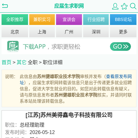
应届生求职网
全职推荐
兼职实习
宣讲会
行业招聘
BBS论坛
北京
上海
广州
深圳
更多
首页
>
其它
全职 >
职位详细
说明：
此信息由
苏州健雄职业技术学院
审核并发布（
查看原发布网
址
），应届生求职网转载该信息只是出于传递更多就业招聘
信息，促进大学生就业的目的。如您对此转载信息有疑义，
请与原信息发布者
苏州健雄职业技术学院
核实，并请同时联
系本站处理该转载信息。
[江苏]苏州美得鑫电子科技有限公司
职位：
总经理助理
发布时间：
2026-05-12