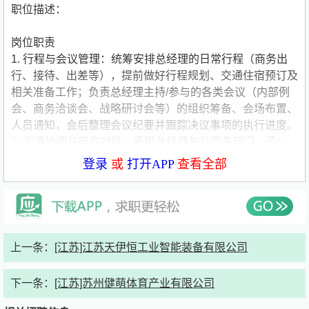
职位描述：
岗位职责
1. 行程与会议管理：统筹安排总经理的日常行程（商务出
行、接待、出差等），提前做好行程规划、交通住宿预订及
相关准备工作；负责总经理主持/参与的各类会议（内部例
会、商务洽谈会、战略研讨会等）的组织筹备、会场布置、
人员通知，会后整理会议纪要并跟踪决议事项的执行进度。
2. 沟通协调与商务对接：承担总经理与公司各部门、子公
司的沟通桥梁作用，传达总经理的工作指示，反馈各部门工
登录
或
打开APP
查看全部
作进展及需求，协调解决跨部门协作中的衔接问题；深度参
与公司日常运营与管理工作，协助总经理梳理运营流程、优
化管理细节；对接外部合作单位、重要客户及相关机构，参
与商业谈判，配合总经理开展商务应酬工作，维护良好的外
部合作关系，助力公司业务拓展。
上一条：
[江苏]江苏天伊恒工业智能装备有限公司
3. 专项工作推进：协助总经理处理各类突发应急事务，协
调相关资源妥善解决。
下一条：
[江苏]苏州健萌体育产业有限公司
4. 其他辅助工作：完成总经理交办的其他临时性工作任
务，主动补位，配合总经理做好各项统筹协调、商务对接及