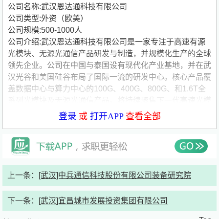
公司名称:武汉恩达通科技有限公司
公司类型:外资（欧美）
公司规模:500-1000人
公司介绍:武汉恩达通科技有限公司是一家专注于高速有源
光模块、无源光通信产品研发与制造，并规模化生产的全球
领先企业。公司在中国与泰国设有现代化产业基地，并在武
汉光谷和美国硅谷布局了国际一流的研发中心。核心产品覆
盖数据中心与算力中心的100G、400G、800G、和1.6T全
系列光模块及无源光通信产品。将持续聚焦下一代高速光模
块和CPO/NPO前沿技术的研发，以满足未来AI算力爆炸性
登录
或
打开APP
查看全部
增长的需求。
公司是国家认可的高新技术企业、***专精特新“小巨人”企
业，连续多年被评为“光谷瞪羚”企业，也是武汉上市后备的
“金种子”企业。同时公司加强自主知识产权能力建设，获得
多项专利证书，专利申请达100项，已获授权60+项，分布
上一条：
[武汉]中兵通信科技股份有限公司装备研究院
于光通信、激光等领域。
公司的核心管理团队、研发团队及生产制造团队均拥有20
下一条：
[武汉]宜昌城市发展投资集团有限公司
年以上的光通信领域丰富经验，凭借卓越的技术实力与产业
化能力，恩达通科技已迅速崛起为全球光通信与AI基础设施