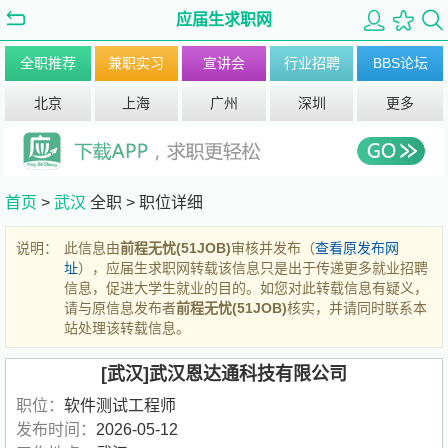
应届生求职网
全职推荐
兼职实习
宣讲会
行业招聘
BBS论坛
北京
上海
广州
深圳
更多
首页
>
武汉
全职 >
职位详细
说明：
此信息由
前程无忧(51JOB)
审核并发布（
查看原发布网
址
），应届生求职网转载该信息只是出于传递更多就业招聘
信息，促进大学生就业的目的。如您对此转载信息有疑义，
请与原信息发布者
前程无忧(51JOB)
核实，并请同时联系本
站处理该转载信息。
[武汉]武汉恩达通科技有限公司
职位：
软件测试工程师
发布时间：
2026-05-12