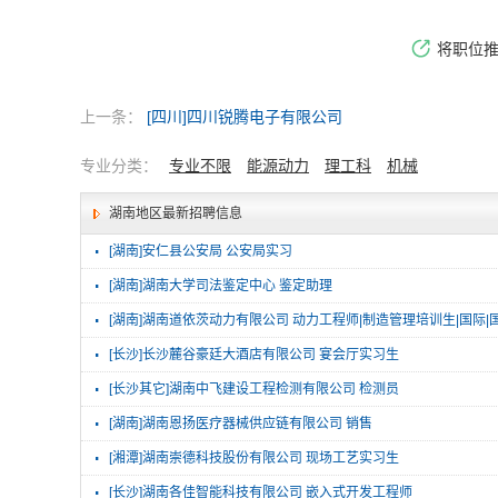
将职位
上一条：
[四川]四川锐腾电子有限公司
专业分类：
专业不限
能源动力
理工科
机械
湖南地区最新招聘信息
·
[湖南]安仁县公安局 公安局实习
·
[湖南]湖南大学司法鉴定中心 鉴定助理
·
[湖南]湖南道依茨动力有限公司 动力工程师|制造管理培训生|国际|
·
[长沙]长沙麓谷豪廷大酒店有限公司 宴会厅实习生
·
[长沙其它]湖南中飞建设工程检测有限公司 检测员
·
[湖南]湖南恩扬医疗器械供应链有限公司 销售
·
[湘潭]湖南崇德科技股份有限公司 现场工艺实习生
·
[长沙]湖南各佳智能科技有限公司 嵌入式开发工程师