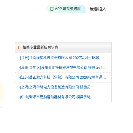
APP 搜海量职位
我要招人
APP 聊投递进度
APP 淘面试经验
相关专业最新招聘信息
·
[江苏]江南模塑科技股份有限公司 2027实习生招聘
·
[苏州-吴中区]苏州奥比特精密注塑有限公司 模具设计学徒
·
[江苏]岳正激光科技（常熟）有限公司 2026招聘普通操作工
·
[上海]上海华明电力设备制造有限公司 试验员
·
[中山]衡阳市嘉励运动器材有限公司 模具学徒