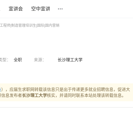
社
宣讲会
空中宣讲
工程师|制造管理培训生|国际|国内营销
类型：
全职
来源：
长沙理工大学
址
），应届生求职网转载该信息只是出于传递更多就业招聘信息，促进大
原信息发布者
长沙理工大学
核实，并请同时联系本站处理该转载信息。