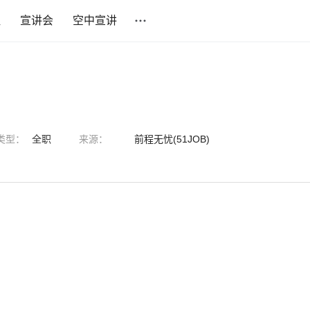
社
宣讲会
空中宣讲
类型：
全职
来源：
前程无忧(51JOB)