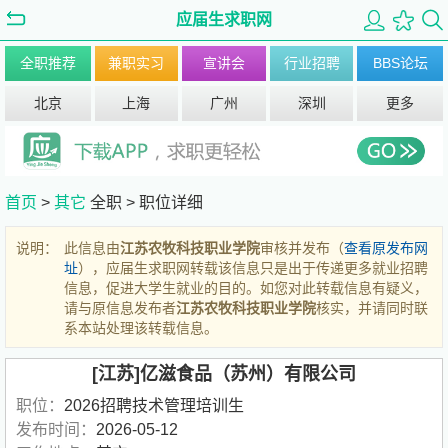
应届生求职网
全职推荐
兼职实习
宣讲会
行业招聘
BBS论坛
北京
上海
广州
深圳
更多
首页
>
其它
全职 >
职位详细
说明：
此信息由
江苏农牧科技职业学院
审核并发布（
查看原发布网
址
），应届生求职网转载该信息只是出于传递更多就业招聘
信息，促进大学生就业的目的。如您对此转载信息有疑义，
请与原信息发布者
江苏农牧科技职业学院
核实，并请同时联
系本站处理该转载信息。
[江苏]亿滋食品（苏州）有限公司
职位：
2026招聘技术管理培训生
发布时间：
2026-05-12