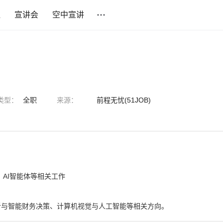
社
宣讲会
空中宣讲
类型：
全职
来源：
前程无忧(51JOB)
、AI智能体等相关工作
析与智能财务决策、计算机视觉与人工智能等相关方向。