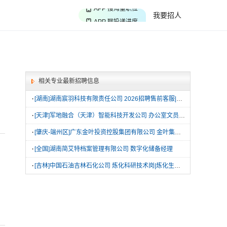
APP 搜海量职位
我要招人
APP 聊投递进度
APP 淘面试经验
相关专业最新招聘信息
·
[湖南]湖南宸羽科技有限责任公司 2026招聘售前客服|售中客服|大客服
·
[天津]军地融合（天津）智能科技开发公司 办公室文员|秘书|助理|经济管理师
·
[肇庆-端州区]广东金叶投资控股集团有限公司 金叶集团总部文秘实习岗
·
[全国]湖南简艾特档案管理有限公司 数字化储备经理
·
[吉林]中国石油吉林石化公司 炼化科研技术岗|炼化生产技术技能岗