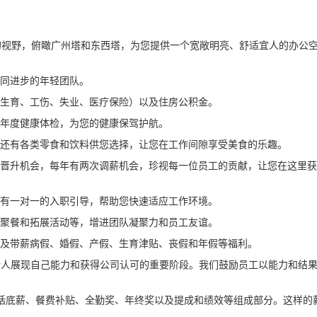
挡的视野，俯瞰广州塔和东西塔，为您提供一个宽敞明亮、舒适宜人的办公
共同进步的年轻团队。
、生育、工伤、失业、医疗保险）以及住房公积金。
供年度健康体检，为您的健康保驾护航。
，还有各类零食和饮料供您选择，让您在工作间隙享受美食的乐趣。
资晋升机会，每年有两次调薪机会，珍视每一位员工的贡献，让您在这里获
并有一对一的入职引导，帮助您快速适应工作环境。
、聚餐和拓展活动等，增进团队凝聚力和员工友谊。
以及带薪病假、婚假、产假、生育津贴、丧假和年假等福利。
是新人展现自己能力和获得公司认可的重要阶段。我们鼓励员工以能力和结
。
包括底薪、餐费补贴、全勤奖、年终奖以及提成和绩效等组成部分。这样的