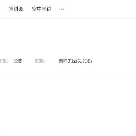
社
宣讲会
空中宣讲
类型：
全职
来源：
前程无忧(51JOB)
；