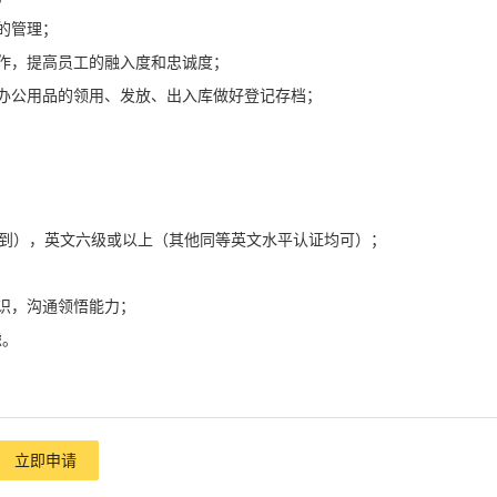
的管理；
作，提高员工的融入度和忠诚度；
办公用品的领用、发放、出入库做好登记存档；
报到），英文六级或以上（其他同等英文水平认证均可）；
识，沟通领悟能力；
虑。
立即申请