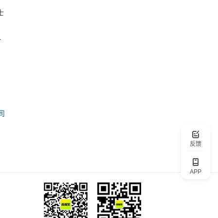
士
入
司
反馈
APP