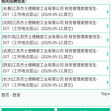
相关招聘信息：
度办事处、韩国办事处、美国办事处等海外办事处，旗下拥
[长春]江苏杰士德精密工业有限公司 财务管理类管培生-
有江苏杰士德、中国香港杰士德、美国杰士德、深圳中裕
JST（工作地点昆山）(2026-05-12,其它)
达、上海人民电器、昆山鹰之眼软件、昆山诚业基精密组
[沈阳]江苏杰士德精密工业有限公司 财务管理类管培生-
件、昆山找找看贸易、昆山艾派科技等11家事业部。 凭借
JST（工作地点昆山）(2026-05-12,其它)
品牌声势的影响力，杰士德吸引了美国、日本、韩国、爱尔
兰、巴基斯坦等一大批外籍优秀技术工程专家及项目管理专
[哈尔滨]江苏杰士德精密工业有限公司 财务管理类管培生-
家团队入驻。依托强大的技术研发实力、行业领先的服务水
JST（工作地点昆山）(2026-05-12,其它)
平、完善的自动化产业链布局，杰士德集团目前已跻身中国
[太原]江苏杰士德精密工业有限公司 财务管理类管培生-
自动化行业前列。拥有各类发明专利21项，实用新型专利
JST（工作地点昆山）(2026-05-12,其它)
51项，荣获“昆山市科技研发机构”、“苏州市外国专家工作
室”、“苏州市精密电子组装设备工程技术中心”、“江苏省高
[西安]江苏杰士德精密工业有限公司 财务管理类管培生-
新技术企业”等称号。 新一轮工业革命即将到来，杰士德将
JST（工作地点昆山）(2026-05-12,其它)
借助这一历史机遇，一步步稳扎稳打实现集团战略蓝图，助
[长沙]江苏杰士德精密工业有限公司 财务管理类管培生-
力中国工业自动化新发展，成为中国基础工业崛起的垫脚
JST（工作地点昆山）(2026-05-12,其它)
石！
Top
首页
-
登录