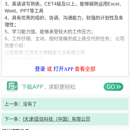
3、英语读写熟练，CET4级及以上，能够娴熟运用Excel、
Word、PPT等工具
4、具有优秀的组织、协调、沟通能力，较强的计划性及条
理性；
5、学习能力强、能够承受较大的工作压力；
6、工作仔细、主动，按时准确完成上级交代的任务；
公司
简要介绍：
公司名称:江苏杰士德精密工业有限公司
公司类型:民营公司
公司规模:1000-5000人
登录
或
打开APP
查看全部
公司介绍:杰士德集团简介 工业自动化技术作为二十一世纪
现代制造领域中最重要的技术之一，已在全球掀起一股狂
潮。 杰士德是一家综合 精密组件制造、软件及视觉技术开
发、非标自动化设备设计组装、自动化工业品呆滞库存贸易
平台、自主轻型机器人研发及自动化流水线定制等于一体的
上一条：没有了
科技型集团公司。集团成立于2006年，总部位于江苏昆
山，现有员工约3000人。随着业务规模的不断扩大，杰士
下一条：
[天津]亚信科技（中国）有限公司
德集团先后国内成立了深圳办事处、郑州办事处、上海办事
处等20余处国内办事处，并于国外拓展了巴西办事处、印