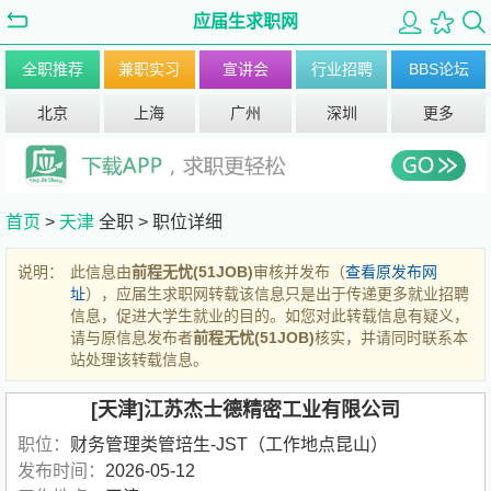
应届生求职网
全职推荐
兼职实习
宣讲会
行业招聘
BBS论坛
北京
上海
广州
深圳
更多
首页
>
天津
全职 >
职位详细
说明：
此信息由
前程无忧(51JOB)
审核并发布（
查看原发布网
址
），应届生求职网转载该信息只是出于传递更多就业招聘
信息，促进大学生就业的目的。如您对此转载信息有疑义，
请与原信息发布者
前程无忧(51JOB)
核实，并请同时联系本
站处理该转载信息。
[天津]江苏杰士德精密工业有限公司
职位：
财务管理类管培生-JST（工作地点昆山）
发布时间：
2026-05-12