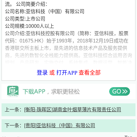
流。
公司简要介绍：
公司名称:亚信科技（中国）有限公司
公司类型:上市公司
公司规模:10000人以上
公司介绍:亚信科技控股有限公司（简称：亚信科技，股票
代码：01675.HK）始于1993年，2018年12月19日成功在
香港联交所主板上市，是先进的信息技术产品及服务提供
商，先进的数智化全栈能力提供商。亚信科技综合运用咨询
规划、产品研发、实施交付、系统集成、数据运营、智能决
策、客户服务等数智化全栈能力，为百行千业提供端到端、
登录
或
打开APP
查看全部
全链路数智化服务。公司深耕市场30年，在5G、云计算、
大数据、人工智能、物联网、数智运营、业务及网络支撑系
统等领域具有先进的技术能力和众多成功案例，客户遍及通
信、广电、能源、政务、交通、金融、邮政等行业。
上一条：
[衡阳-珠晖区]湖南金叶烟草薄片有限责任公司
下一条：
[贵阳]亚信科技（中国）有限公司