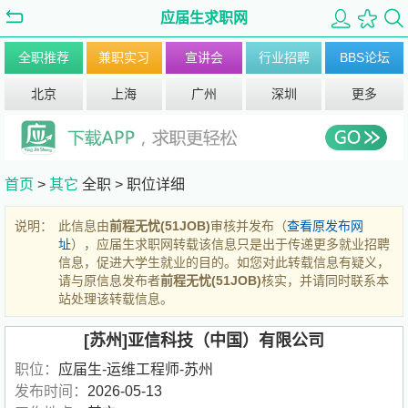
应届生求职网
全职推荐
兼职实习
宣讲会
行业招聘
BBS论坛
北京
上海
广州
深圳
更多
首页
>
其它
全职 >
职位详细
说明：
此信息由
前程无忧(51JOB)
审核并发布（
查看原发布网
址
），应届生求职网转载该信息只是出于传递更多就业招聘
信息，促进大学生就业的目的。如您对此转载信息有疑义，
请与原信息发布者
前程无忧(51JOB)
核实，并请同时联系本
站处理该转载信息。
[苏州]亚信科技（中国）有限公司
职位：
应届生-运维工程师-苏州
发布时间：
2026-05-13