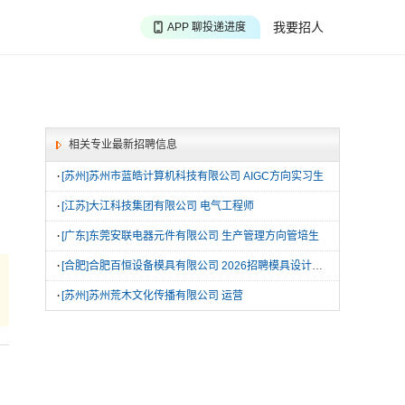
APP 搜海量职位
我要招人
APP 聊投递进度
APP 淘面试经验
相关专业最新招聘信息
·
[苏州]苏州市蓝皓计算机科技有限公司 AIGC方向实习生
·
[江苏]大江科技集团有限公司 电气工程师
·
[广东]东莞安联电器元件有限公司 生产管理方向管培生
·
[合肥]合肥百恒设备模具有限公司 2026招聘模具设计工程师|数控编程工程师|钳工及数控工程师|管培生|生产助理
·
[苏州]苏州荒木文化传播有限公司 运营