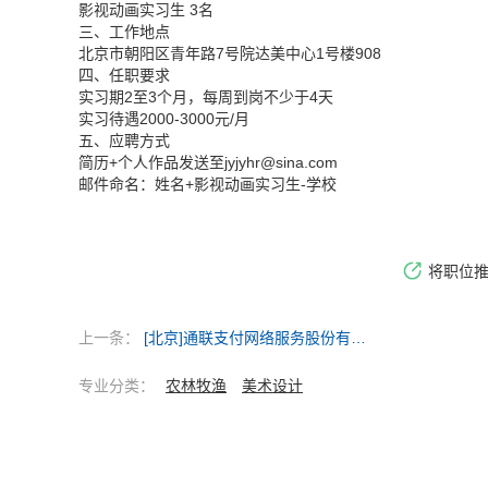
影视动画实习生
3
名
三、工作地点
北京市朝阳区青年路
7
号院达美中心
1
号楼
908
四、任职要求
实习期
2
至
3
个月，每周到岗不少于
4
天
实习待遇
2000-3000
元
/
月
五、应聘方式
简历
+
个人作品发送至
jyjyhr@
sina.com
邮件命名：姓名
+
影视动画实习生
-
学校
将职位
上一条：
[北京]通联支付网络服务股份有限公司北京分公司
专业分类：
农林牧渔
美术设计