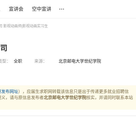
社
宣讲会
空中宣讲
司 影视动画师|影视动画实习生
公司
类型：
全职
来源：
北京邮电大学世纪学院
原发布网址
），应届生求职网转载该信息只是出于传递更多就业招聘信
疑义，请与原信息发布者
北京邮电大学世纪学院
核实，并请同时联系本站