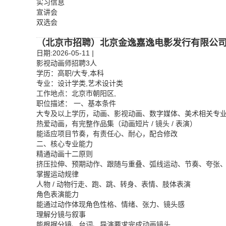
实习信息
宣讲会
双选会
（北京市招聘）北京金逸嘉逸电影发行有限公
日期:2026-05-11
|
影视动画师招聘
3
人
学历：高职
/
大专
,
本科
专业：设计学类
,
艺术设计类
工作地点：北京市朝阳区
,
职位描述： 一、基本条件
大专及以上学历，动画、影视动画、数字媒体、美术相关专
热爱动画，有完整作品集（动画短片
/
镜头
/
表演）
能适应项目节奏，有责任心、耐心，配合修改
二、核心专业能力
精通动画十二原则
挤压拉伸、预期动作、跟随与重叠、弧线运动、节奏、夸张
掌握运动规律
人物
/
动物行走、跑、跳、转身、表情、肢体表演
角色表演能力
能通过动作体现角色性格、情绪、张力、镜头感
理解分镜与叙事
能根据分镜、台词、导演要求完成动画镜头