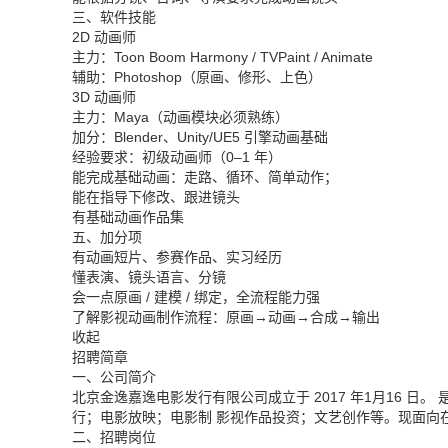
三、软件技能
2D
动画师
主力：
Toon Boom Harmony / TVPaint / Animate
辅助：
Photoshop
（原画、修形、上色）
3D
动画师
主力：
Maya
（动画模块必须熟练）
加分：
Blender
、
Unity/UE5
引擎动画基础
经验要求：初级动画师（
0–1
年）
能完成基础动画：走路、循环、简单动作；
能在指导下修改、跟进镜头
有基础动画作品集
五、加分项
有动画短片、参赛作品、实习经历
懂表演、镜头语言、分镜
会一点原画
/
建模
/
绑定，全流程能力强
了解影视动画制作流程：原画
→
动画
→
合成
→
输出
收起
招聘简章
一、公司简介
北京金逸嘉逸电影发行有限公司成立于
2017
年
1
月
16
日。 
行；电影放映；电影制 影视作品投资；文艺创作等。现面向
二、招聘岗位