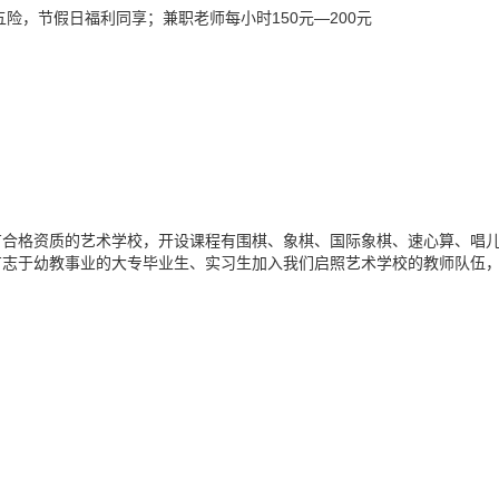
险，节假日福利同享；兼职老师每小时150元—200元
有合格资质的艺术学校，开设课程有围棋、象棋、国际象棋、速心算、唱
有志于幼教事业的大专毕业生、实习生加入我们启照艺术学校的教师队伍