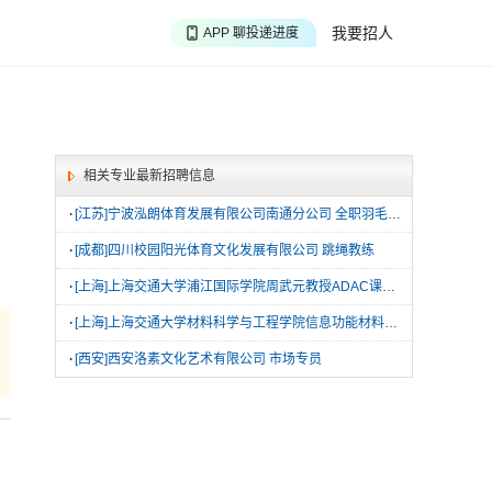
APP 搜海量职位
我要招人
APP 聊投递进度
APP 淘面试经验
相关专业最新招聘信息
·
[江苏]宁波泓朗体育发展有限公司南通分公司 全职羽毛球教练
·
[成都]四川校园阳光体育文化发展有限公司 跳绳教练
·
[上海]上海交通大学浦江国际学院周武元教授ADAC课题组 博士后
·
[上海]上海交通大学材料科学与工程学院信息功能材料研究所 博士后
·
[西安]西安洛素文化艺术有限公司 市场专员