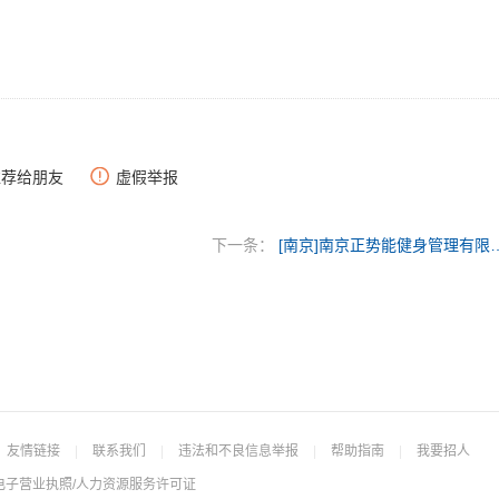
推荐给朋友
虚假举报
下一条：
[南京]南京正势能健
友情链接
|
联系我们
|
违法和不良信息举报
|
帮助指南
|
我要招人
电子营业执照/人力资源服务许可证