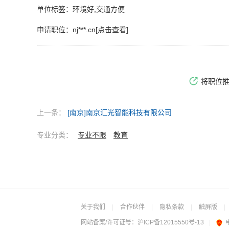
单位标签：环境好,交通方便
申请职位：
nj***.cn[点击查看]
将职位
上一条：
[南京]南京汇光智能科技有限公司
专业分类：
专业不限
教育
关于我们
|
合作伙伴
|
隐私条款
|
触屏版
|
网站备案/许可证号：
沪ICP备12015550号-13
|