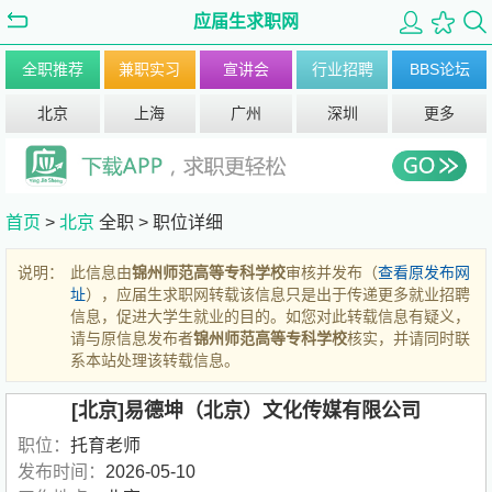
应届生求职网
全职推荐
兼职实习
宣讲会
行业招聘
BBS论坛
北京
上海
广州
深圳
更多
首页
>
北京
全职 >
职位详细
说明：
此信息由
锦州师范高等专科学校
审核并发布（
查看原发布网
址
），应届生求职网转载该信息只是出于传递更多就业招聘
信息，促进大学生就业的目的。如您对此转载信息有疑义，
请与原信息发布者
锦州师范高等专科学校
核实，并请同时联
系本站处理该转载信息。
[北京]易德坤（北京）文化传媒有限公司
职位：
托育老师
发布时间：
2026-05-10