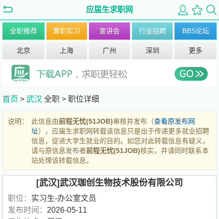
应届生求职网
全职推荐
兼职实习
宣讲会
行业招聘
BBS论坛
北京
上海
广州
深圳
更多
首页
>
武汉
全职 >
职位详细
说明：
此信息由
前程无忧(51JOB)
审核并发布（
查看原发布网
址
），应届生求职网转载该信息只是出于传递更多就业招聘
信息，促进大学生就业的目的。如您对此转载信息有疑义，
请与原信息发布者
前程无忧(51JOB)
核实，并请同时联系本
站处理该转载信息。
[武汉]武汉珈创生物技术股份有限公司
职位：
实习生-办公室文员
发布时间：
2026-05-11