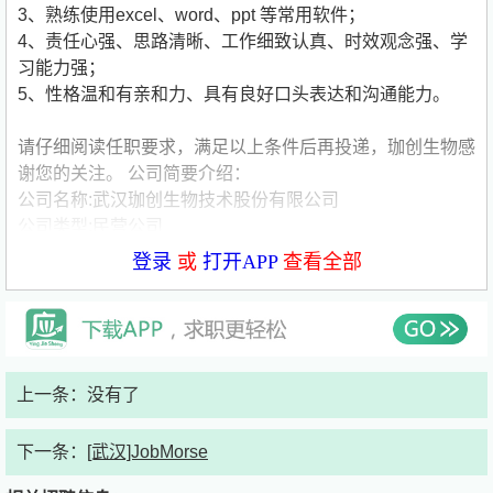
3、熟练使用excel、word、ppt 等常用软件；
4、责任心强、思路清晰、工作细致认真、时效观念强、学
习能力强；
5、性格温和有亲和力、具有良好口头表达和沟通能力。
请仔细阅读任职要求，满足以上条件后再投递，珈创生物感
谢您的关注。
公司简要介绍：
公司名称:武汉珈创生物技术股份有限公司
公司类型:民营公司
公司规模:150-500人
登录
或
打开APP
查看全部
公司介绍:武汉珈创生物技术股份有限公司（简称：珈创生
物）创建于2011年，是由原武汉大学生命科学学院郑从义
教授等领衔组建的高新技术企业，专注于为生产企业及研发
机构提供各类细胞（含重组细胞、病毒宿主细胞、干细胞、
免疫细胞）、菌种、毒株和原辅料的质量检测，病毒清除工
上一条：没有了
艺验证技术服务以及细胞建库与保藏服务。
下一条：
[武汉]JobMorse
珈创生物历经十余年的运营，秉承优质、高效、透明的核心
服务理念，不断研发沉淀，成功建立了含近100项技术的细