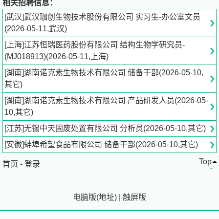
相关招聘信息：
胞质量检测技术体系及***的数据库系统。以此为基础，凭
[武汉]武汉珈创生物技术股份有限公司 实习生-办公室文员
借自身的专业团队和管理能力，以及良好的行业口碑，至今
(2026-05-11,武汉)
已成功累计服务国内外企业800余家，提供数万批次的细胞
[上海]江苏恒瑞医药股份有限公司 结构生物学研究员-
及原辅料检测、病毒清除工艺验证服务。
(MJ018913)(2026-05-11,上海)
[湖南]湖南诺克素生物技术有限公司 储备干部(2026-05-10,
福利待遇:
其它)
1、五险一金：为在职员工购买养老、医疗、工伤、生育、
[湖南]湖南诺克素生物技术有限公司 产品研发人员(2026-05-
失业等五险和住房公积金。
10,其它)
2、完善的培训体系：内部年度全员培训、入职培训、能力
扩增培训等、公司特色学习平台（药知平台）、外部技能考
[江苏]无锡中天固废处置有限公司 分析员(2026-05-10,其它)
证、交流学习等。
[安徽]蚌埠希望食品有限公司 储备干部(2026-05-10,其它)
3、完善的薪酬体系：我们致力于为员工打造一个公平、有
Top
竞争力的薪酬体系，设置了清晰的岗位职级和晋升通道。
首页
-
登录
4、休息休假：周一至周五上班时间为8:30-17:00，周末双
休。
电脑版
(
地址
)
|
触屏版
5、健康体检：在职员工定期享受全面健康体检。
6、其他福利：法定特色节假日福利、交通补贴、餐饮补