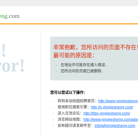
eng
.com
!
非常抱歉，您所访问的页面不存在
最可能的原因是：
or!
· 在地址中可能存在键入错误．
· 您所访问的页面已被删除．
您可以尝试以下操作：
· 转到本站校园招聘首页：
http://www.yingjiesheng
· 使用职位搜索引擎：
http://s.yingjiesheng.com/
· 进入交流论坛：
http://bbs.yingjiesheng.com/
· 浏览网站地图：
http://www.yingjiesheng.com/ab
· 如有疑问请发邮件至：
info[at]yingjiesheng.com