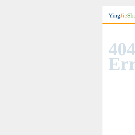
Ying
Jie
Sh
404
Err