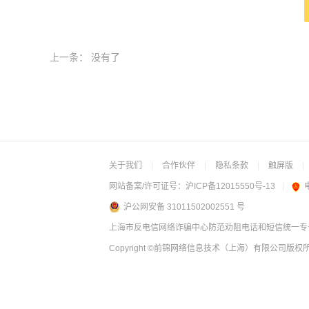
上一条：
没有了
关于我们
|
合作伙伴
|
隐私条款
|
触屏版
|
网站备案/许可证号：
沪ICP备12015550号-13
|
沪公网安备 31011502002551 号
上海市反电信网络诈骗中心防范劝阻电话和短信统一专号：
Copyright
©前锦网络信息技术（上海）有限公司
版权