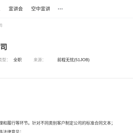
社
宣讲会
空中宣讲
司
公司
类型：
全职
来源：
前程无忧(51JOB)
理和履行等环节。针对不同类别客户制定公司的标准合同文本；
具法律意见；