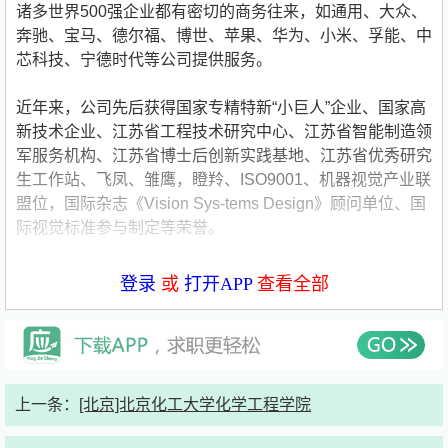
诸多世界500强企业都有密切的商务往来，如通用、大众、
奔驰、宝马、德尔福、博世、苹果、华为、小米、孚能、中
芯科技、宁德时代等公司提供服务。
近年来，公司先后获得国家专精特新“小巨人”企业、国家高
新技术企业、江苏省工程技术研究中心、江苏省智能制造领
军服务机构、江苏省博士后创新实践基地、江苏省优秀研究
生工作站、飞凤、雏鹰，瞪羚、ISO9001、机器视觉产业联
盟位，国际杂志《Vision Sys-tems Design》顾问单位、国
际视觉标准参与制定等荣誉。
公司还与复旦大学、海事大学，同济大学、江南大学、华东
登录
或
打开APP
查看全部
师范大学等进行产学研合作，成立了复旦大学机器视觉训练
中心无锡埃姆维工程研究中心，江南大学机器视觉训练中心
企业研究生工作站、华东师范大学实训示范基地。
愿景：打造中国最专业的机器视觉测试平台；
上一条：
[北京]北京化工大学化学工程学院
使命：让机器人机器视觉成就自动化之美；