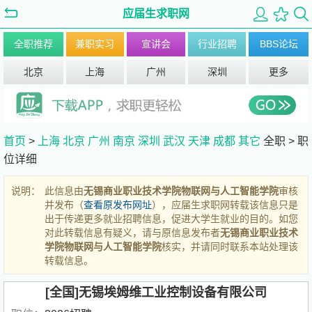
应届生求职网
全职推荐
兼职实习
宣讲会
行业招聘
BBS论坛
北京
上海
广州
深圳
更多
首页
>
上海
北京
广州
南京
深圳
武汉
天津
成都
其它
全职 >
职
位详细
说明：
此信息由
无锡商业职业技术学院物联网与人工智能学院
审核
并发布（
查看原发布网址
），应届生求职网转载该信息只是
出于传递更多就业招聘信息，促进大学生就业的目的。如您
对此转载信息有疑义，请与原信息发布者
无锡商业职业技术
学院物联网与人工智能学院
核实，并请同时联系本站处理该
转载信息。
[全国]无锡埃姆维工业控制设备有限公司