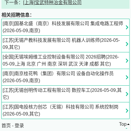
下一条：
[上海]宝武特种冶金有限公司
价值观：感恩团队、细节数据、不断创新、追求卓越！
相关招聘信息：
[南京]国基北盛（南京）科技发展有限公司 集成电路工程师
二、招聘岗位、职责及要求
(2026-05-09,南京)
[江苏]无锡产教科技发展有限公司 机器人训练师(2026-05-
（一）机器视觉工程师
09,其它)
岗位职责：
[全国]无锡埃姆维工业控制设备有限公司 2026招聘(2026-
05-09,上海 北京 广州 南京 深圳 武汉 天津 成都 其它)
1.负责机器视觉系统的设计、开发和调试，包括图像处理算
[南京]南京桂花鸭（集团）有限公司 设备自动化操作员
法、目标检测和识别等；
(2026-05-09,南京)
2.根据项目需求，制定机器视觉解决方案，完成系统集成和
[江苏]无锡创明传动工程有限公司 数控车工(2026-05-09,其
测试工作；
它)
[江苏]国电投核力创芯（无锡）科技有限公司 系统控制岗
3.与机械、电气工程师密切合作，确保机器视觉系统与设备
(2026-05-09,其它)
的无缝对接；
Top
首页
-
登录